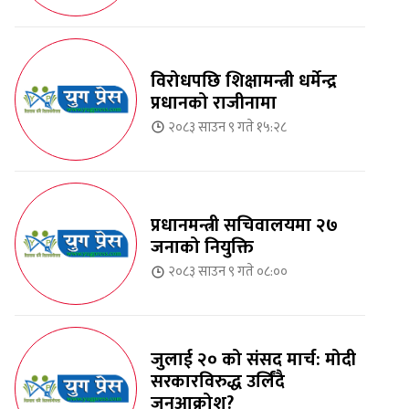
विरोधपछि शिक्षामन्त्री धर्मेन्द्र
प्रधानको राजीनामा
२०८३ साउन ९ गते १५:२८
प्रधानमन्त्री सचिवालयमा २७
जनाको नियुक्ति
२०८३ साउन ९ गते ०८:००
जुलाई २० को संसद मार्च: मोदी
सरकारविरुद्ध उर्लिंदै
जनआक्रोश?