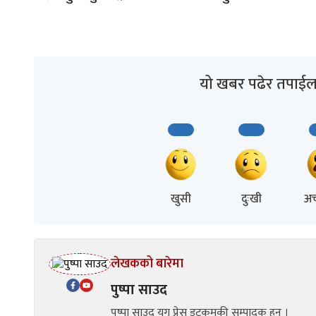
यो खबर पढेर तपाईल
खुसी
दुःखी
अच
लेखकको बारेमा
पुष्पा साउद
पुष्पा साउद युग प्रेस डटकमकी सम्पादक हुन् ।