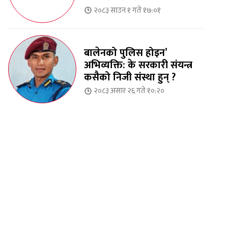
२०८३ साउन १ गते १७:०१
बालेनको पुलिस होइन’
अभिव्यक्ति: के सरकारी संयन्त्र
कसैको निजी संस्था हुन् ?
२०८३ असार २६ गते १०:२०