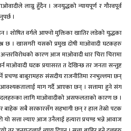
ीले लाग्नु हुँदैन । जनयुद्धको न्यायपूर्ण र गौरवपूर्व
पर्छ ।
होइन । शोषित वर्गले आफ्नो मुक्तिका खातिर लडेको युद्धका
्रश्न छ । खासगरी यसको प्रमुख दोषी माओवादी घटकहरु
रिक अन्तरविरोधको कारण आज माओवादी धार चिरा चिरामा
गर्न माओवादी घटक प्रयासरत त देखिन्छ तर जनता सन्तुष्ट
े प्रचण्ड बाबुरामहरु संसदीय राजनीतिमा रनभुल्लमा छन्
 आवश्यकतालाई माग गर्दै आएका छन् । सत्तामा हुने संग
ुनु यी दलहरुका लागि माओवादीको असफलताको कारण छ ।
कार बाहेक सबै सरकारसँग सहभागी छन् र हाल तेस्रो पटक
व गरी यो सत्ता ल्याए आज उनैलाई हत्यारा प्रचण्ड भन्ने आवाज
दियो तर जनयुद्धलाई न्याय दिएन । सत्ता बाहिर हुने दलहरु