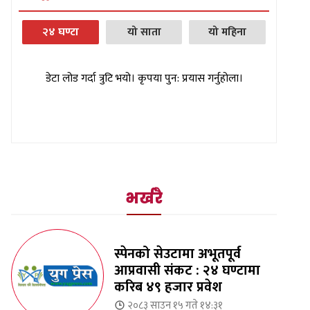
२४ घण्टा
यो साता
यो महिना
डेटा लोड गर्दा त्रुटि भयो। कृपया पुन: प्रयास गर्नुहोला।
भर्खरै
स्पेनको सेउटामा अभूतपूर्व
आप्रवासी संकट : २४ घण्टामा
करिब ४९ हजार प्रवेश
२०८३ साउन १५ गते १४:३१