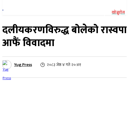
खोज्नुहोस
दलीयकरणविरुद्ध बोलेको रास्वपा
आफैं विवादमा
Yug Press
२०८३ जेष्ठ ४ गते २०:४१