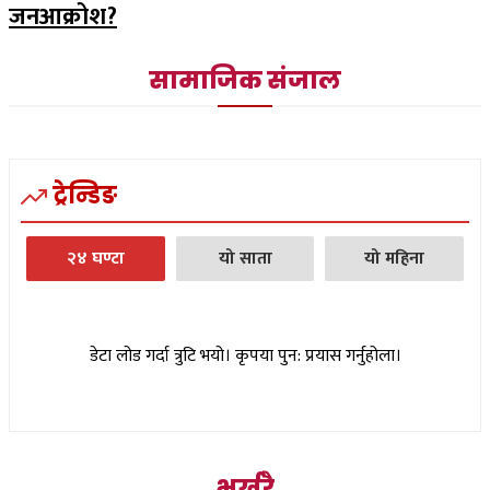
जनआक्रोश?
सामाजिक संजाल
ट्रेन्डिङ
२४ घण्टा
यो साता
यो महिना
डेटा लोड गर्दा त्रुटि भयो। कृपया पुन: प्रयास गर्नुहोला।
भर्खरै