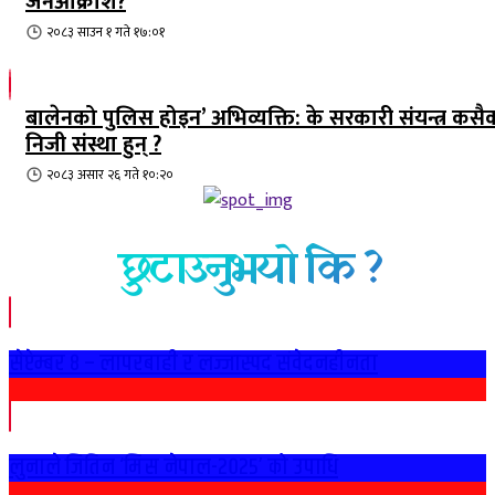
जनआक्रोश?
२०८३ साउन १ गते १७:०१
बालेनको पुलिस होइन’ अभिव्यक्ति: के सरकारी संयन्त्र कसै
निजी संस्था हुन् ?
२०८३ असार २६ गते १०:२०
छुटाउनुभयो कि ?
सेप्टेम्बर ८ – लापरबाही र लज्जास्पद संवेदनहीनता
लुनाले जितिन ‘मिस नेपाल-२०२५’ को उपाधि