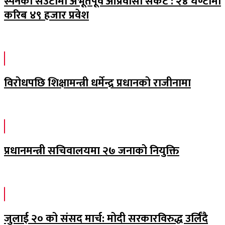
स्पेनको सेउटामा अभूतपूर्व आप्रवासी संकट : २४ घण्टामा
करिब ४९ हजार प्रवेश
विरोधपछि शिक्षामन्त्री धर्मेन्द्र प्रधानको राजीनामा
प्रधानमन्त्री सचिवालयमा २७ जनाको नियुक्ति
जुलाई २० को संसद मार्च: मोदी सरकारविरुद्ध उर्लिंदै