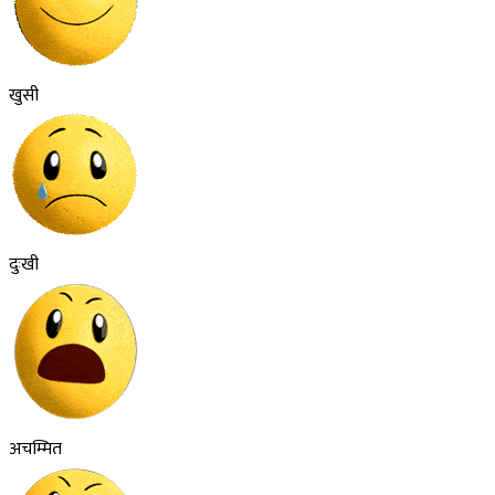
खुसी
दुःखी
अचम्मित