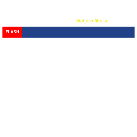
Copyright ©
2026
- युग प्रेस सर्वाधिकार सुरक्षित
Design & Develop By-
Mahesh Bhusal
FLASH