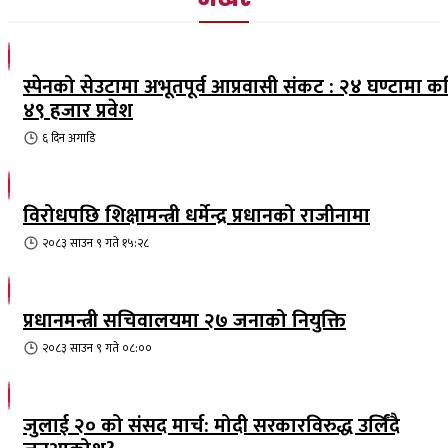
स्पेनको सेउटामा अभूतपूर्व आप्रवासी संकट : २४ घण्टामा क
४९ हजार प्रवेश
६ दिन
अगाडि
विरोधपछि शिक्षामन्त्री धर्मेन्द्र प्रधानको राजीनामा
२०८३ साउन ९ गते १५:२८
प्रधानमन्त्री सचिवालयमा २७ जनाको नियुक्ति
२०८३ साउन ९ गते ०८:००
जुलाई २० को संसद मार्च: मोदी सरकारविरुद्ध उर्लिंदै