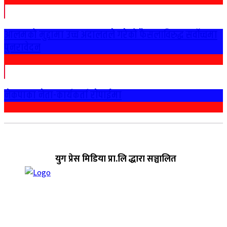
आलमको मुद्दामा उच्च अदालतले गरेको फैसलाविरुद्ध सर्वोच्चमा
पुनरावेदन
नेकपाका नेता-कार्यकर्ता राेपाईमा
युग प्रेस मिडिया प्रा.लि द्धारा सञ्चालित