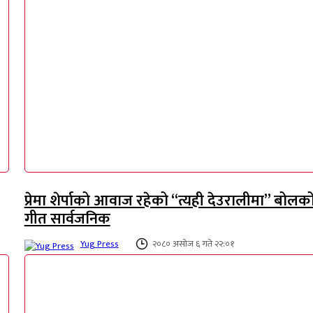
प्रेमा शेर्पाको आवाज रहेको “त्यही देउरालीमा” बोलक
गीत सार्वजनिक
Yug Press
२०८० असोज ६ गते २२:०१