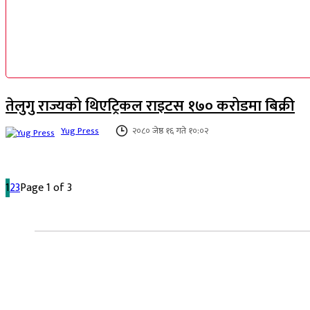
तेलुगु राज्यको थिएट्रिकल राइटस १७० करोडमा बिक्री
Yug Press
२०८० जेष्ठ १६ गते १०:०२
1
2
3
Page 1 of 3