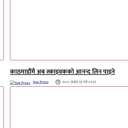
काठमाडौंमै अब स्काइवकको आनन्द लिन पाइने
Yug Press
२०८० असार १३ गते ०९:३९