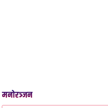
A password will be e-mailed to you.
२३ साउन २०८३, शनिबार
समाचार
राजनीति
प्रदेश
खेलकुद
अर
मनोरञ्जन