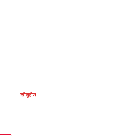
्य
खोज्नुहोस