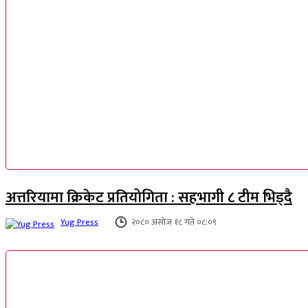
अत्तरियामा क्रिकेट प्रतियोगिता : सहभागी ८ टीम भिड्दै
Yug Press
२०८० असोज १८ गते ०८:०९