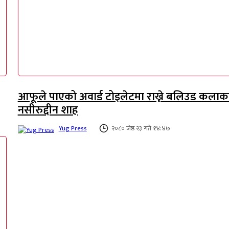
आफूले पाएको अवार्ड टोइलेटमा राख्ने बलिउड कलाक
नसीरुद्दीन शाह
Yug Press
२०८० जेष्ठ २३ गते १४:४७