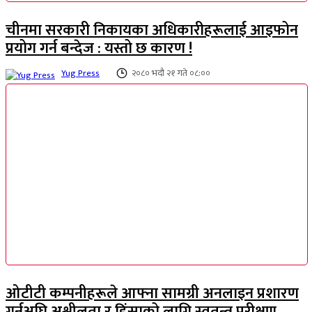
चीनमा सरकारी निकायका अधिकारीहरूलाई आइफोन
प्रयोग गर्न बन्देज : यस्तो छ कारण !
Yug Press
२०८० भदौ २१ गते ०८:००
ओटीटी कम्पनीहरूले आफ्ना सामग्री अनलाइन प्रशारण
गर्नुअघि अश्लीलता र हिंसाको लागि स्वतन्त्र परीक्षण