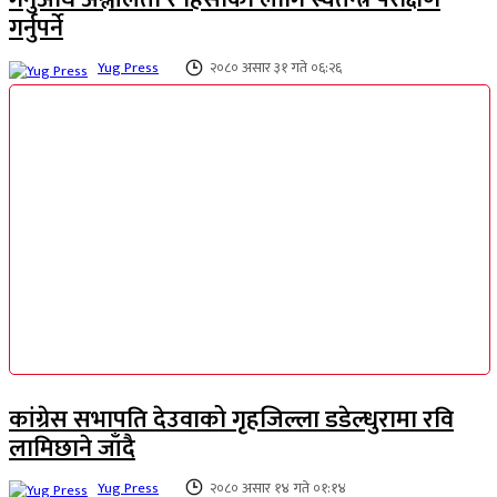
गर्नुपर्ने
Yug Press
२०८० असार ३१ गते ०६:२६
कांग्रेस सभापति देउवाको गृहजिल्ला डडेल्धुरामा रवि
लामिछाने जाँदै
Yug Press
२०८० असार १४ गते ०१:१४