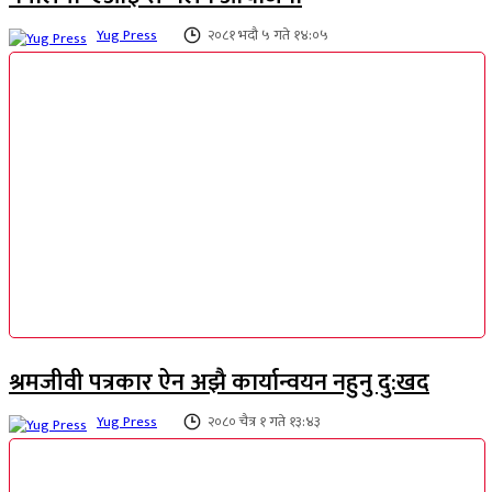
Yug Press
२०८१ भदौ ५ गते १४:०५
श्रमजीवी पत्रकार ऐन अझै कार्यान्वयन नहुनु दु:खद
Yug Press
२०८० चैत्र १ गते १३:४३