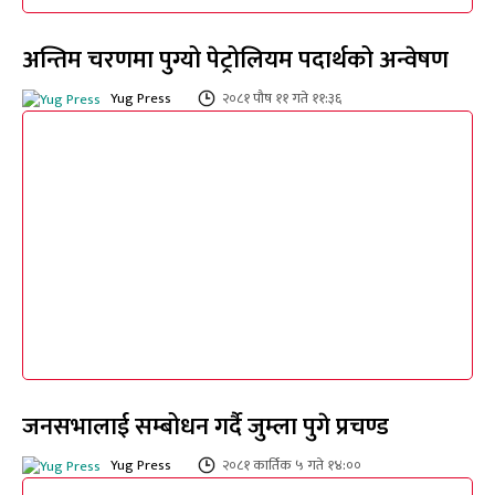
अन्तिम चरणमा पुग्यो पेट्रोलियम पदार्थको अन्वेषण
Yug Press
२०८१ पौष ११ गते ११:३६
जनसभालाई सम्बोधन गर्दै जुम्ला पुगे प्रचण्ड
Yug Press
२०८१ कार्तिक ५ गते १४:००