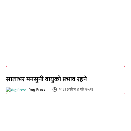
साताभर मनसुनी वायुको प्रभाव रहने
Yug Press
२०८१ असोज ४ गते २०:१३