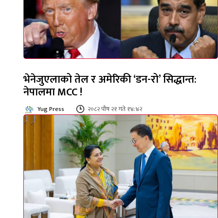
भेनेजुएलाको तेल र अमेरिकी ‘डन-रो’ सिद्धान्त:
नेपालमा MCC !
Yug Press
२०८२ पौष २१ गते १४:४२