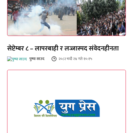
सेप्टेम्बर ८ – लापरबाही र लज्जास्पद संवेदनहीनता
पुष्पा साउद
२०८२ भदौ २४ गते १०:१५