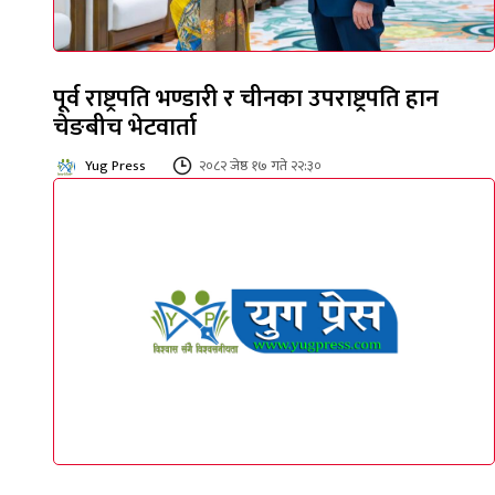
पूर्व राष्ट्रपति भण्डारी र चीनका उपराष्ट्रपति हान
चेङबीच भेटवार्ता
Yug Press
२०८२ जेष्ठ १७ गते २२:३०