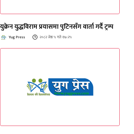
युक्रेन युद्धविराम प्रयासमा पुटिनसँग वार्ता गर्दै ट्रम्प
Yug Press
२०८२ जेष्ठ ५ गते १७:२५