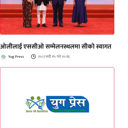
ओलीलाई एससीओ सम्मेलनस्थलमा सीको स्वागत
Yug Press
२०८२ भदौ १५ गते २०:१६