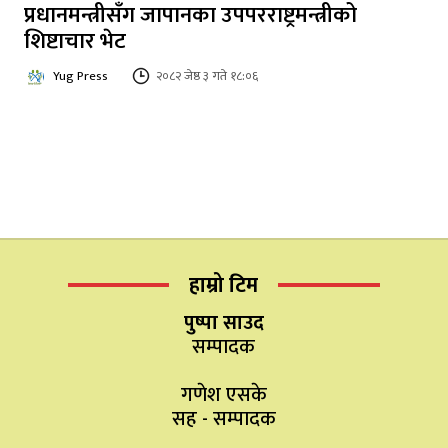
प्रधानमन्त्रीसँग जापानका उपपरराष्ट्रमन्त्रीको
शिष्टाचार भेट
Yug Press
२०८२ जेष्ठ ३ गते १८:०६
हाम्रो टिम
पुष्पा साउद
सम्पादक
गणेश एसके
सह - सम्पादक