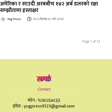
अमेरिका र साउदी अरबबीच १४२ अर्ब डलरको रक्षा
सम्झौतामा हस्ताक्षर
Yug Press
२०८२ वैशाख ३० गते २२:४२
Page 1 of 13
सम्पर्क
Contact
फोन : ९८४८८६७८३३
इमेल : yugpress9123@gmail.com