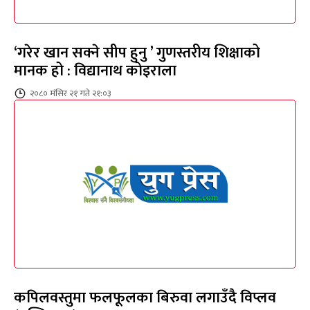
‘गरेर खान सक्ने सीप हुनु ’ गुणस्तरीय शिक्षाको
मानक हो : विद्यानाथ कोइराला
२०८० मंसिर २१ गते २१:०३
कपिलवस्तुमा फलफूलका बिरुवा लगाउँदै विप्लव