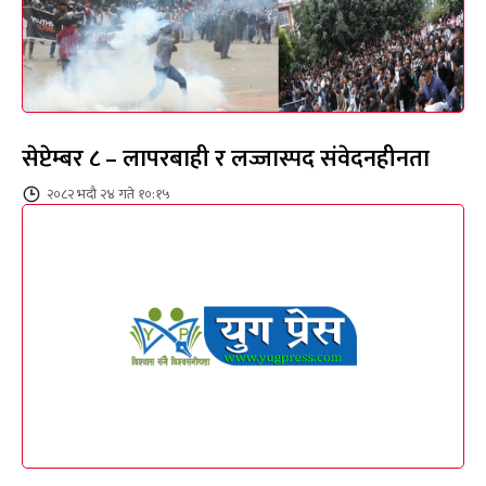
सेप्टेम्बर ८ – लापरबाही र लज्जास्पद संवेदनहीनता
२०८२ भदौ २४ गते १०:१५