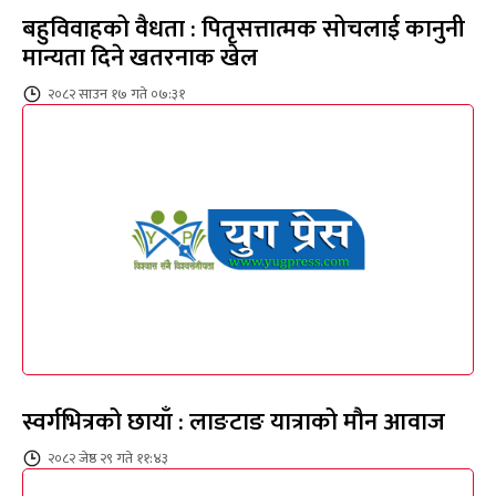
बहुविवाहको वैधता : पितृसत्तात्मक सोचलाई कानुनी
मान्यता दिने खतरनाक खेल
२०८२ साउन १७ गते ०७:३१
स्वर्गभित्रको छायाँ : लाङटाङ यात्राको मौन आवाज
२०८२ जेष्ठ २९ गते ११:४३