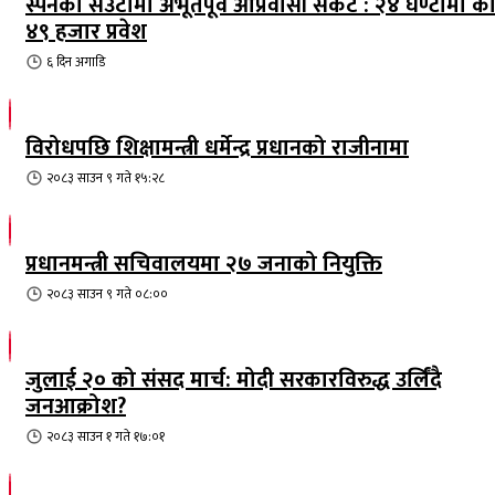
स्पेनको सेउटामा अभूतपूर्व आप्रवासी संकट : २४ घण्टामा क
४९ हजार प्रवेश
६ दिन
अगाडि
विरोधपछि शिक्षामन्त्री धर्मेन्द्र प्रधानको राजीनामा
२०८३ साउन ९ गते १५:२८
प्रधानमन्त्री सचिवालयमा २७ जनाको नियुक्ति
२०८३ साउन ९ गते ०८:००
जुलाई २० को संसद मार्च: मोदी सरकारविरुद्ध उर्लिंदै
जनआक्रोश?
२०८३ साउन १ गते १७:०१