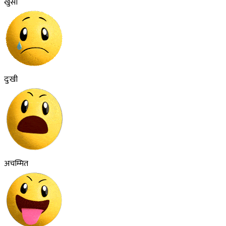
खुसी
दुःखी
अचम्मित