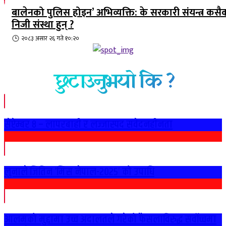
बालेनको पुलिस होइन’ अभिव्यक्ति: के सरकारी संयन्त्र कसै
निजी संस्था हुन् ?
२०८३ असार २६ गते १०:२०
छुटाउनुभयो कि ?
सेप्टेम्बर ८ – लापरबाही र लज्जास्पद संवेदनहीनता
लुनाले जितिन ‘मिस नेपाल-२०२५’ को उपाधि
आलमको मुद्दामा उच्च अदालतले गरेको फैसलाविरुद्ध सर्वोच्चमा