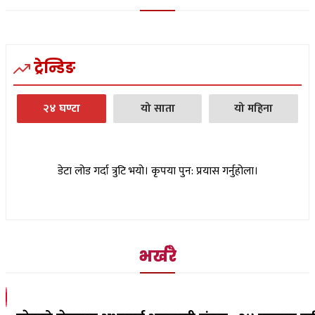
ट्रेन्डिङ
२४ घण्टा
यो साता
यो महिना
डेटा लोड गर्दा त्रुटि भयो। कृपया पुन: प्रयास गर्नुहोला।
भर्खरै