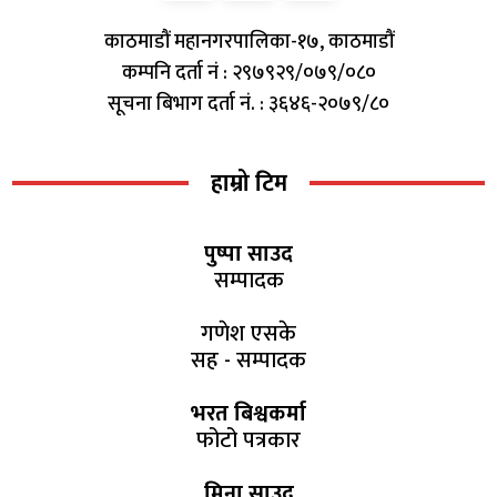
काठमाडौं महानगरपालिका-१७, काठमाडौं
कम्पनि दर्ता नं : २९७९२९/०७९/०८०
सूचना बिभाग दर्ता नं. : ३६४६-२०७९/८०
हाम्रो टिम
पुष्पा साउद
सम्पादक
गणेश एसके
सह - सम्पादक
भरत बिश्वकर्मा
फोटो पत्रकार
मिना साउद