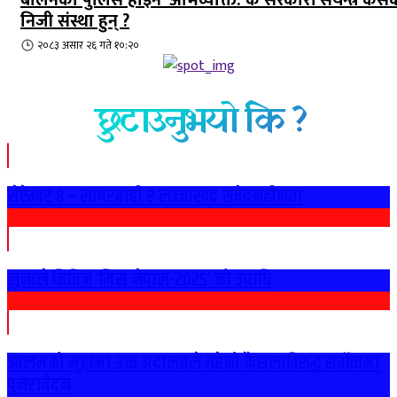
निजी संस्था हुन् ?
२०८३ असार २६ गते १०:२०
छुटाउनुभयो कि ?
सेप्टेम्बर ८ – लापरबाही र लज्जास्पद संवेदनहीनता
लुनाले जितिन ‘मिस नेपाल-२०२५’ को उपाधि
आलमको मुद्दामा उच्च अदालतले गरेको फैसलाविरुद्ध सर्वोच्चमा
पुनरावेदन