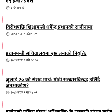
४९ हजार प्रवेश
६ दिन
अगाडि
विरोधपछि शिक्षामन्त्री धर्मेन्द्र प्रधानको राजीनामा
२०८३ साउन ९ गते १५:२८
प्रधानमन्त्री सचिवालयमा २७ जनाको नियुक्ति
२०८३ साउन ९ गते ०८:००
जुलाई २० को संसद मार्च: मोदी सरकारविरुद्ध उर्लिंदै
जनआक्रोश?
२०८३ साउन १ गते १७:०१
बालेनको पुलिस होइन’ अभिव्यक्ति: के सरकारी संयन्त्र कसै