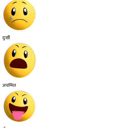
दुःखी
अचम्मित