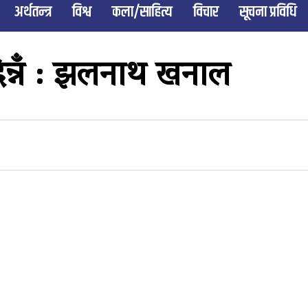
अर्थतन्त्र
विश्व
कला/साहित्य
विचार
सूचना प्रविधि
दिन्नँ : झलनाथ खनाल