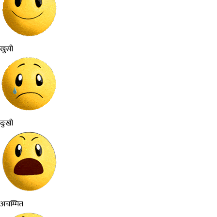
खुसी
दुःखी
अचम्मित