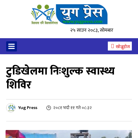
२५ साउन २०८३, सोमबार
खोज्नुहोस
टुडिखेलमा निःशुल्क स्वास्थ्य
शिविर
Yug Press
२०८१ भदौ ११ गते ०८:३२