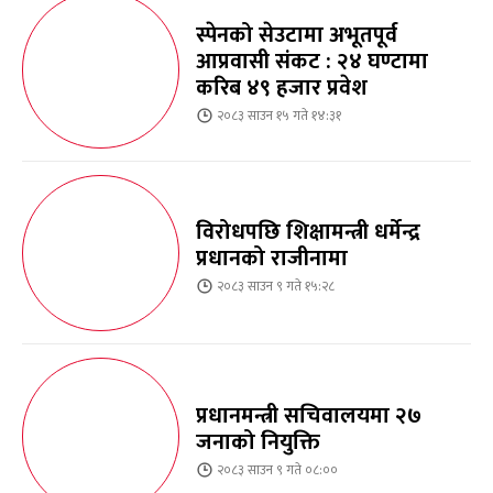
स्पेनको सेउटामा अभूतपूर्व
आप्रवासी संकट : २४ घण्टामा
करिब ४९ हजार प्रवेश
२०८३ साउन १५ गते १४:३१
विरोधपछि शिक्षामन्त्री धर्मेन्द्र
प्रधानको राजीनामा
२०८३ साउन ९ गते १५:२८
प्रधानमन्त्री सचिवालयमा २७
जनाको नियुक्ति
२०८३ साउन ९ गते ०८:००