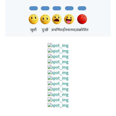
खुसी
दुःखी
अचम्मित
हाँस्यास्पद
आक्रोशित