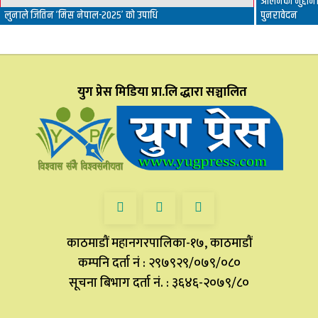
आलमको मुद्दामा 
लुनाले जितिन ‘मिस नेपाल-२०२५’ को उपाधि
पुनरावेदन
युग प्रेस मिडिया प्रा.लि द्धारा सञ्चालित
काठमाडौं महानगरपालिका-१७, काठमाडौं
कम्पनि दर्ता नं : २९७९२९/०७९/०८०
सूचना बिभाग दर्ता नं. : ३६४६-२०७९/८०