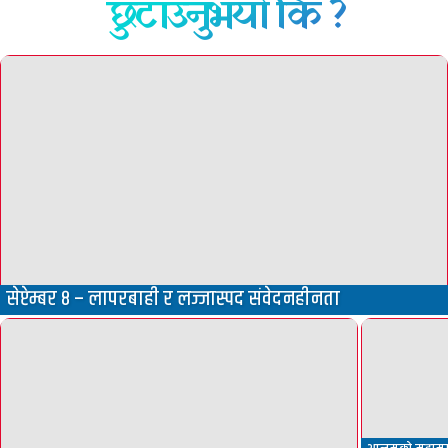
छुटाउनुभयो कि ?
सेप्टेम्बर ८ – लापरबाही र लज्जास्पद संवेदनहीनता