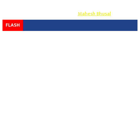
Copyright ©
2026
- युग प्रेस सर्वाधिकार सुरक्षित
Design & Develop By-
Mahesh Bhusal
FLASH