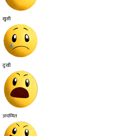
खुसी
दुःखी
अचम्मित