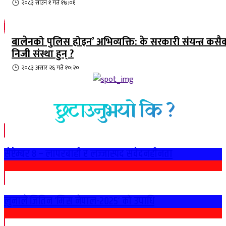
२०८३ साउन १ गते १७:०१
बालेनको पुलिस होइन’ अभिव्यक्ति: के सरकारी संयन्त्र कसै
निजी संस्था हुन् ?
२०८३ असार २६ गते १०:२०
छुटाउनुभयो कि ?
सेप्टेम्बर ८ – लापरबाही र लज्जास्पद संवेदनहीनता
लुनाले जितिन ‘मिस नेपाल-२०२५’ को उपाधि