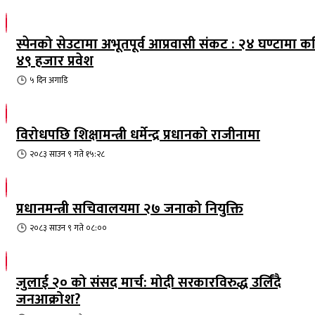
स्पेनको सेउटामा अभूतपूर्व आप्रवासी संकट : २४ घण्टामा क
४९ हजार प्रवेश
५ दिन
अगाडि
विरोधपछि शिक्षामन्त्री धर्मेन्द्र प्रधानको राजीनामा
२०८३ साउन ९ गते १५:२८
प्रधानमन्त्री सचिवालयमा २७ जनाको नियुक्ति
२०८३ साउन ९ गते ०८:००
जुलाई २० को संसद मार्च: मोदी सरकारविरुद्ध उर्लिंदै
जनआक्रोश?