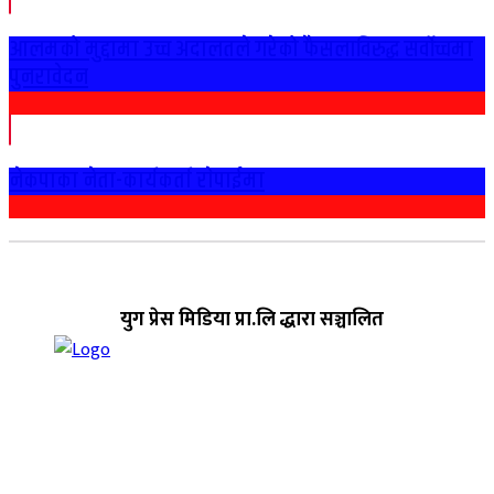
आलमको मुद्दामा उच्च अदालतले गरेको फैसलाविरुद्ध सर्वोच्चमा
पुनरावेदन
नेकपाका नेता-कार्यकर्ता राेपाईमा
युग प्रेस मिडिया प्रा.लि द्धारा सञ्चालित