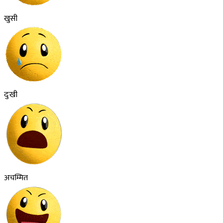
खुसी
दुःखी
अचम्मित