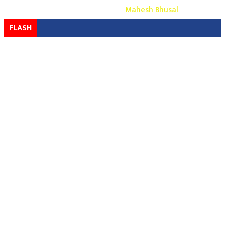
Design & Develop By-
Mahesh Bhusal
FLASH