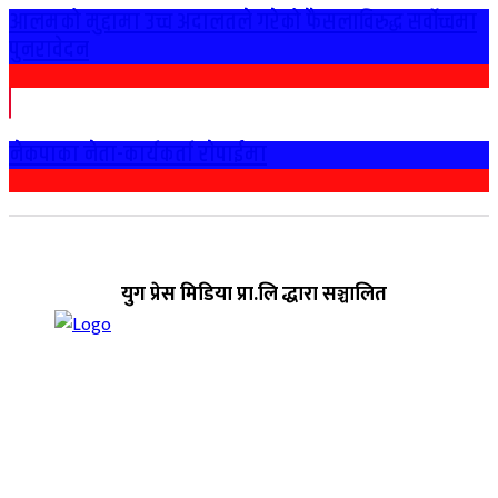
आलमको मुद्दामा उच्च अदालतले गरेको फैसलाविरुद्ध सर्वोच्चमा
पुनरावेदन
नेकपाका नेता-कार्यकर्ता राेपाईमा
युग प्रेस मिडिया प्रा.लि द्धारा सञ्चालित