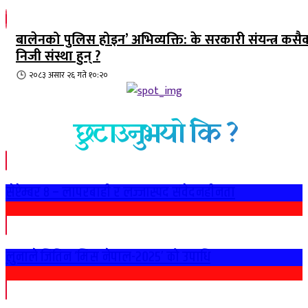
बालेनको पुलिस होइन’ अभिव्यक्ति: के सरकारी संयन्त्र कसै
निजी संस्था हुन् ?
२०८३ असार २६ गते १०:२०
छुटाउनुभयो कि ?
सेप्टेम्बर ८ – लापरबाही र लज्जास्पद संवेदनहीनता
लुनाले जितिन ‘मिस नेपाल-२०२५’ को उपाधि