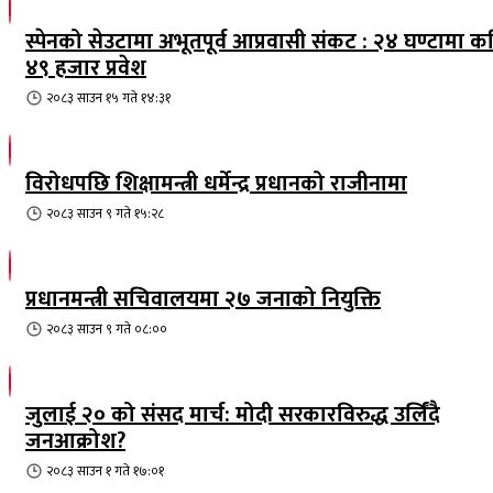
स्पेनको सेउटामा अभूतपूर्व आप्रवासी संकट : २४ घण्टामा क
४९ हजार प्रवेश
२०८३ साउन १५ गते १४:३१
विरोधपछि शिक्षामन्त्री धर्मेन्द्र प्रधानको राजीनामा
२०८३ साउन ९ गते १५:२८
प्रधानमन्त्री सचिवालयमा २७ जनाको नियुक्ति
२०८३ साउन ९ गते ०८:००
जुलाई २० को संसद मार्च: मोदी सरकारविरुद्ध उर्लिंदै
जनआक्रोश?
२०८३ साउन १ गते १७:०१