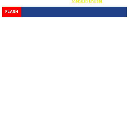
Design & Develop By-
Mahesh Bhusal
FLASH