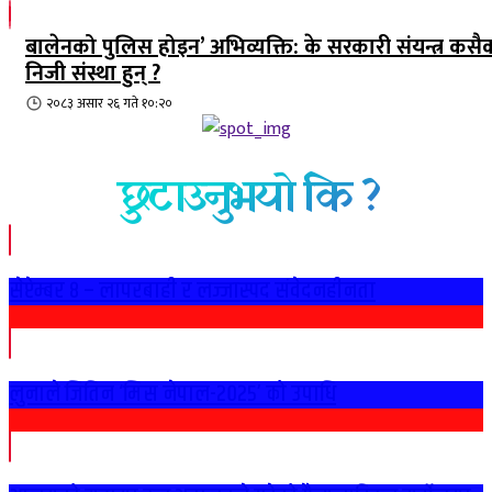
बालेनको पुलिस होइन’ अभिव्यक्ति: के सरकारी संयन्त्र कसै
निजी संस्था हुन् ?
२०८३ असार २६ गते १०:२०
छुटाउनुभयो कि ?
सेप्टेम्बर ८ – लापरबाही र लज्जास्पद संवेदनहीनता
लुनाले जितिन ‘मिस नेपाल-२०२५’ को उपाधि