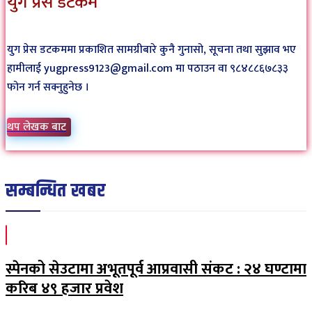
युग प्रेस डटकम
युग प्रेस डटकममा प्रकाशित सामग्रीबारे कुनै गुनासो, सूचना तथा सुझाव भए
हामीलाई yugpress9123@gmail.com मा पठाउन वा ९८४८८६७८३३
फोन गर्न सक्नुहुनेछ ।
थप लेखक बाट
सम्बन्धित खबर
स्पेनको सेउटामा अभूतपूर्व आप्रवासी संकट : २४ घण्टामा
करिब ४९ हजार प्रवेश