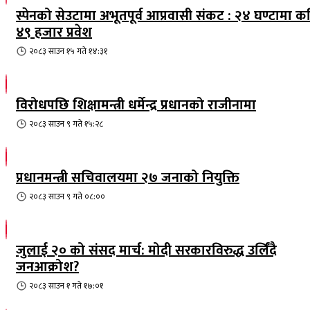
स्पेनको सेउटामा अभूतपूर्व आप्रवासी संकट : २४ घण्टामा क
४९ हजार प्रवेश
२०८३ साउन १५ गते १४:३१
विरोधपछि शिक्षामन्त्री धर्मेन्द्र प्रधानको राजीनामा
२०८३ साउन ९ गते १५:२८
प्रधानमन्त्री सचिवालयमा २७ जनाको नियुक्ति
२०८३ साउन ९ गते ०८:००
जुलाई २० को संसद मार्च: मोदी सरकारविरुद्ध उर्लिंदै
जनआक्रोश?
२०८३ साउन १ गते १७:०१