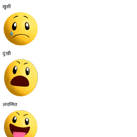
खुसी
दुःखी
अचम्मित