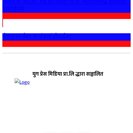
आलमको मुद्दामा उच्च अदालतले गरेको फैसलाविरुद्ध सर्वोच्चमा
पुनरावेदन
नेकपाका नेता-कार्यकर्ता राेपाईमा
युग प्रेस मिडिया प्रा.लि द्धारा सञ्चालित