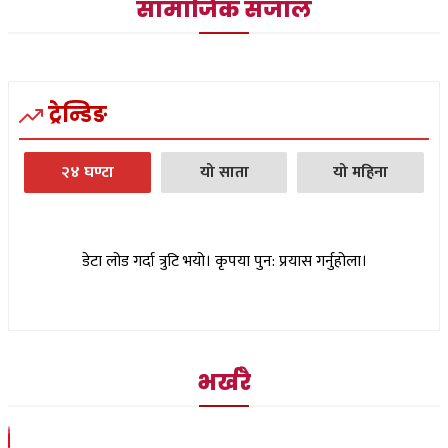
सामाजिक संजाल
ट्रेन्डिङ
२४ घण्टा
यो साता
यो महिना
डेटा लोड गर्दा त्रुटि भयो। कृपया पुन: प्रयास गर्नुहोला।
भर्खरै