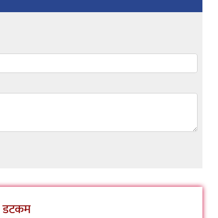
ेस डटकम