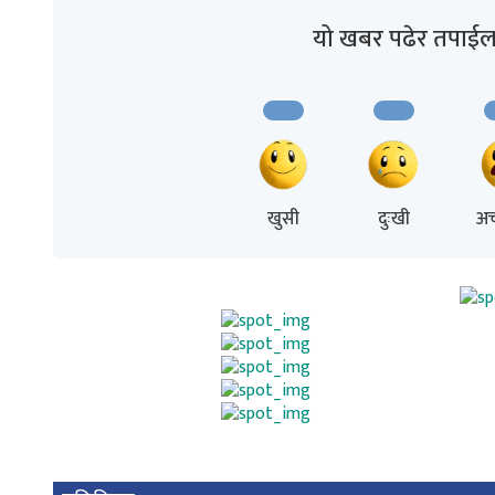
यो खबर पढेर तपाईल
खुसी
दुःखी
अच