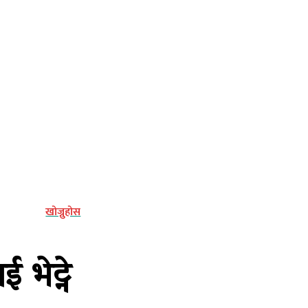
्य
खोज्नुहोस
 भेट्ने