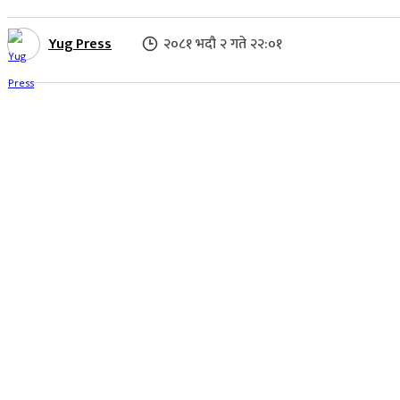
Yug Press
२०८१ भदौ २ गते २२:०१