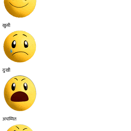
खुसी
दुःखी
अचम्मित