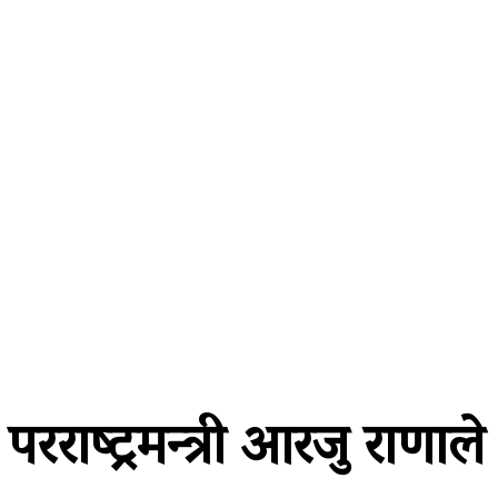
A password will be e-mailed to you.
२३ साउन २०८३, शनिबार
समाचार
राजनीति
प्रदेश
खेलकुद
अर
परराष्ट्रमन्त्री आरजु राणाले