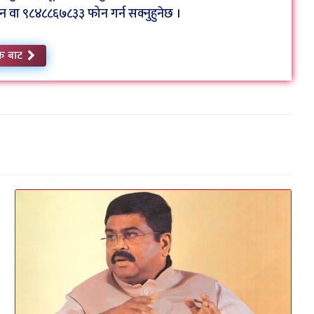
ा ९८४८८६७८३३ फोन गर्न सक्नुहुनेछ ।
क बाट