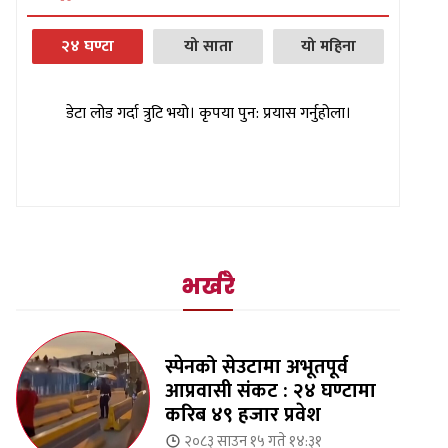
२४ घण्टा
यो साता
यो महिना
डेटा लोड गर्दा त्रुटि भयो। कृपया पुन: प्रयास गर्नुहोला।
भर्खरै
स्पेनको सेउटामा अभूतपूर्व
आप्रवासी संकट : २४ घण्टामा
करिब ४९ हजार प्रवेश
२०८३ साउन १५ गते १४:३१