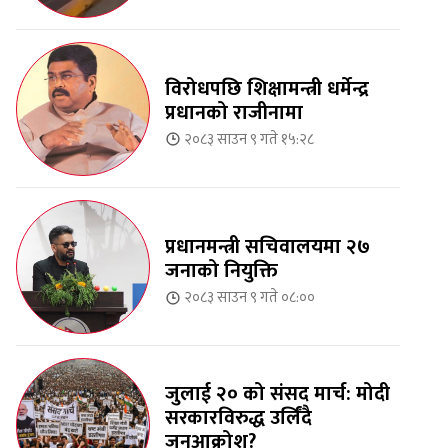
विरोधपछि शिक्षामन्त्री धर्मेन्द्र
प्रधानको राजीनामा
२०८३ साउन ९ गते १५:२८
प्रधानमन्त्री सचिवालयमा २७
जनाको नियुक्ति
२०८३ साउन ९ गते ०८:००
जुलाई २० को संसद मार्च: मोदी
सरकारविरुद्ध उर्लिंदै
जनआक्रोश?