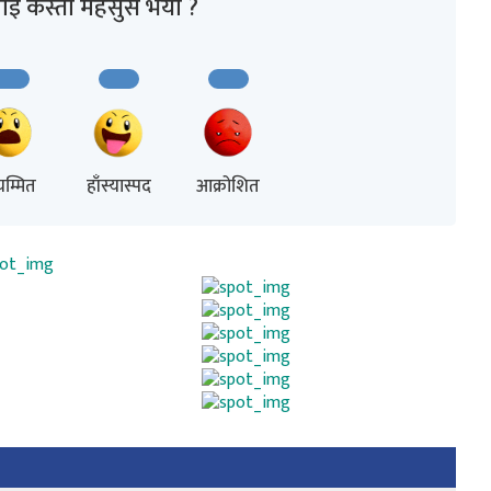
ाई कस्तो महसुस भयो ?
म्मित
हाँस्यास्पद
आक्रोशित