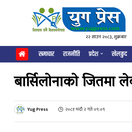
२२ साउन २०८३, शुक्रबार
समाचार
राजनीति
प्रदेश
खेलकुद
बार्सिलोनाको जितमा ल
Yug Press
२०८१ भदौ २ गते ०९:०९