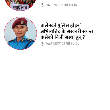
२०८३ साउन १ गते १७:०१
बालेनको पुलिस होइन’
अभिव्यक्ति: के सरकारी संयन्त्र
कसैको निजी संस्था हुन् ?
२०८३ असार २६ गते १०:२०