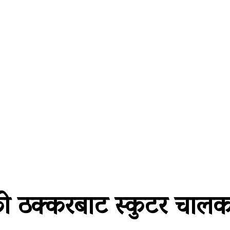
्थतन्त्र
विश्व
कला/साहित्य
विचार
सूचना प्रविधि
अन
को ठक्करबाट स्कुटर चालकक