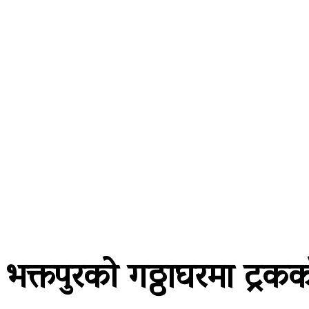
A password will be e-mailed to you.
२४ साउन २०८३, आइतबार
समाचार
राजनीति
प्रदेश
खेलकुद
अर
भक्तपुरको गठ्ठाघरमा ट्रक