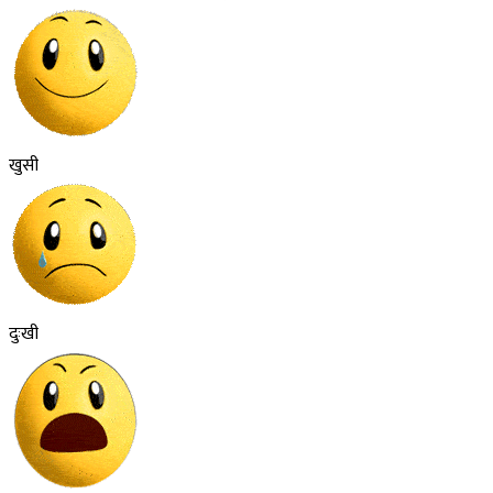
खुसी
दुःखी