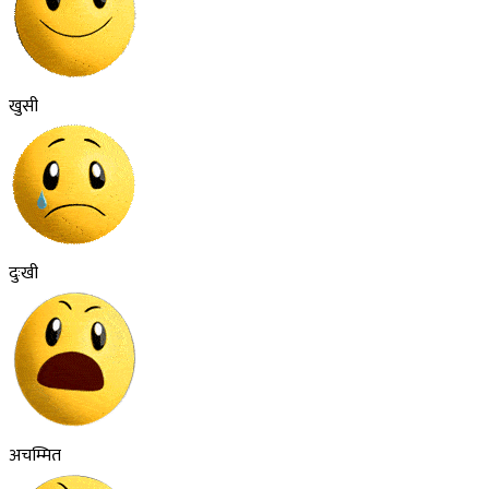
खुसी
दुःखी
अचम्मित