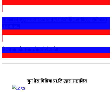
आलमको मुद्दामा उच्च अदालतले गरेको फैसलाविरुद्ध सर्वोच्चमा
पुनरावेदन
नेकपाका नेता-कार्यकर्ता राेपाईमा
युग प्रेस मिडिया प्रा.लि द्धारा सञ्चालित