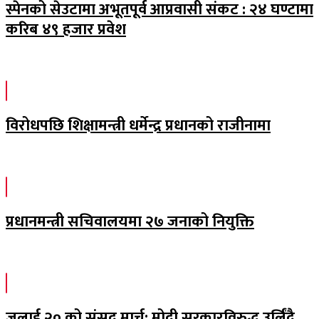
स्पेनको सेउटामा अभूतपूर्व आप्रवासी संकट : २४ घण्टामा
करिब ४९ हजार प्रवेश
विरोधपछि शिक्षामन्त्री धर्मेन्द्र प्रधानको राजीनामा
प्रधानमन्त्री सचिवालयमा २७ जनाको नियुक्ति
जुलाई २० को संसद मार्च: मोदी सरकारविरुद्ध उर्लिंदै