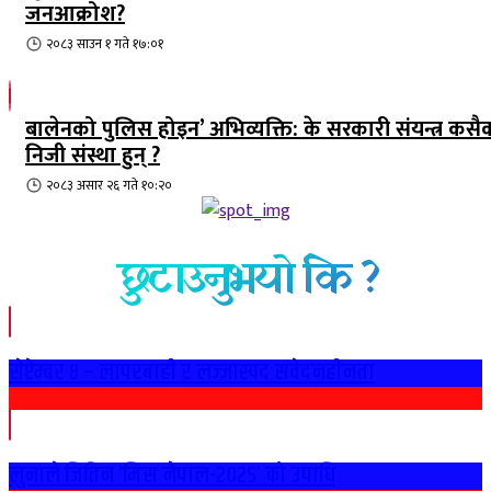
जनआक्रोश?
२०८३ साउन १ गते १७:०१
बालेनको पुलिस होइन’ अभिव्यक्ति: के सरकारी संयन्त्र कसै
निजी संस्था हुन् ?
२०८३ असार २६ गते १०:२०
छुटाउनुभयो कि ?
सेप्टेम्बर ८ – लापरबाही र लज्जास्पद संवेदनहीनता
लुनाले जितिन ‘मिस नेपाल-२०२५’ को उपाधि