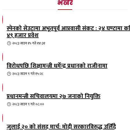
भर्खरै
स्पेनको सेउटामा अभूतपूर्व आप्रवासी संकट : २४ घण्टामा क
४९ हजार प्रवेश
२०८३ साउन १५ गते १४:३१
विरोधपछि शिक्षामन्त्री धर्मेन्द्र प्रधानको राजीनामा
२०८३ साउन ९ गते १५:२८
प्रधानमन्त्री सचिवालयमा २७ जनाको नियुक्ति
२०८३ साउन ९ गते ०८:००
जुलाई २० को संसद मार्च: मोदी सरकारविरुद्ध उर्लिंदै