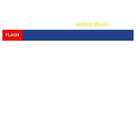
Copyright ©
2026
- युग प्रेस सर्वाधिकार सुरक्षित
Design & Develop By-
Mahesh Bhusal
FLASH