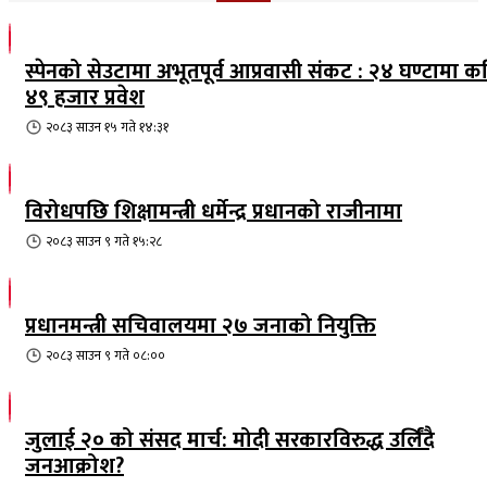
स्पेनको सेउटामा अभूतपूर्व आप्रवासी संकट : २४ घण्टामा क
४९ हजार प्रवेश
२०८३ साउन १५ गते १४:३१
विरोधपछि शिक्षामन्त्री धर्मेन्द्र प्रधानको राजीनामा
२०८३ साउन ९ गते १५:२८
प्रधानमन्त्री सचिवालयमा २७ जनाको नियुक्ति
२०८३ साउन ९ गते ०८:००
जुलाई २० को संसद मार्च: मोदी सरकारविरुद्ध उर्लिंदै
जनआक्रोश?