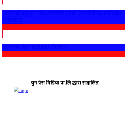
आलमको मुद्दामा उच्च अदालतले गरेको फैसलाविरुद्ध सर्वोच्चमा
पुनरावेदन
नेकपाका नेता-कार्यकर्ता राेपाईमा
युग प्रेस मिडिया प्रा.लि द्धारा सञ्चालित