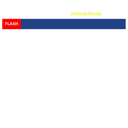
Copyright ©
2026
- युग प्रेस सर्वाधिकार सुरक्षित
Design & Develop By-
Mahesh Bhusal
FLASH