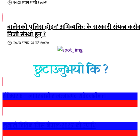
२०८३ साउन १ गते १७:०१
बालेनको पुलिस होइन’ अभिव्यक्ति: के सरकारी संयन्त्र कसै
निजी संस्था हुन् ?
२०८३ असार २६ गते १०:२०
छुटाउनुभयो कि ?
सेप्टेम्बर ८ – लापरबाही र लज्जास्पद संवेदनहीनता
लुनाले जितिन ‘मिस नेपाल-२०२५’ को उपाधि