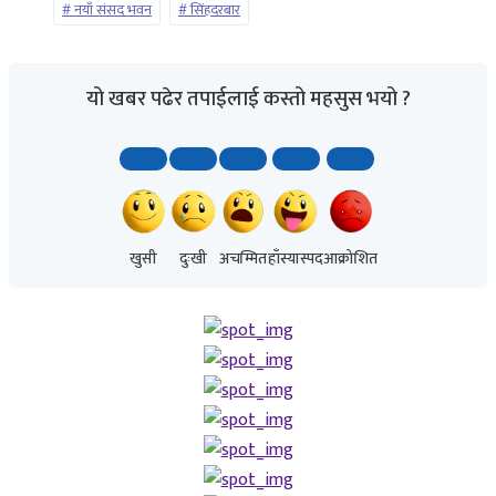
नयाँ संसद भवन
सिंहदरबार
यो खबर पढेर तपाईलाई कस्तो महसुस भयो ?
खुसी
दुःखी
अचम्मित
हाँस्यास्पद
आक्रोशित