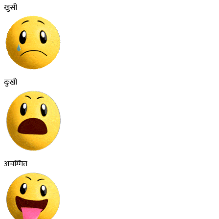
खुसी
दुःखी
अचम्मित