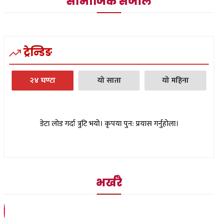
सामाजिक संजाल
ट्रेन्डिङ
२४ घण्टा
यो साता
यो महिना
डेटा लोड गर्दा त्रुटि भयो। कृपया पुन: प्रयास गर्नुहोला।
भर्खरै