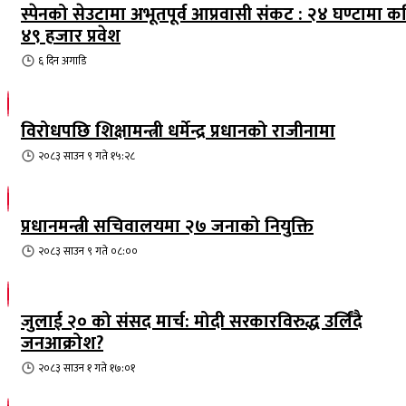
स्पेनको सेउटामा अभूतपूर्व आप्रवासी संकट : २४ घण्टामा क
४९ हजार प्रवेश
६ दिन
अगाडि
विरोधपछि शिक्षामन्त्री धर्मेन्द्र प्रधानको राजीनामा
२०८३ साउन ९ गते १५:२८
प्रधानमन्त्री सचिवालयमा २७ जनाको नियुक्ति
२०८३ साउन ९ गते ०८:००
जुलाई २० को संसद मार्च: मोदी सरकारविरुद्ध उर्लिंदै
जनआक्रोश?
२०८३ साउन १ गते १७:०१