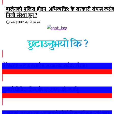
बालेनको पुलिस होइन’ अभिव्यक्ति: के सरकारी संयन्त्र कसै
निजी संस्था हुन् ?
२०८३ असार २६ गते १०:२०
छुटाउनुभयो कि ?
सेप्टेम्बर ८ – लापरबाही र लज्जास्पद संवेदनहीनता
लुनाले जितिन ‘मिस नेपाल-२०२५’ को उपाधि
आलमको मुद्दामा उच्च अदालतले गरेको फैसलाविरुद्ध सर्वोच्चमा