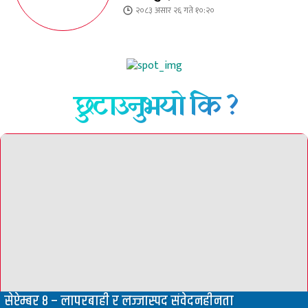
२०८३ असार २६ गते १०:२०
छुटाउनुभयो कि ?
सेप्टेम्बर ८ – लापरबाही र लज्जास्पद संवेदनहीनता