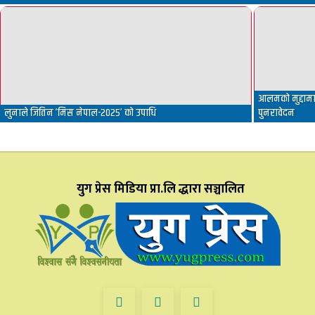
आलमको मुद्दामा 
लुनाले जितिन ‘मिस नेपाल-२०२५’ को उपाधि
पुनरावेदन
युग प्रेस मिडिया प्रा.लि द्धारा सञ्चालित