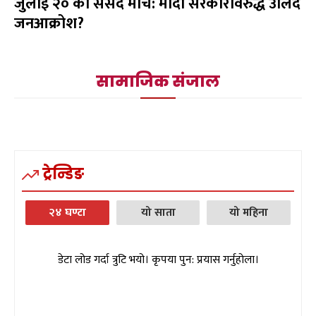
जुलाई २० को संसद मार्च: मोदी सरकारविरुद्ध उर्लिंदै
जनआक्रोश?
सामाजिक संजाल
ट्रेन्डिङ
२४ घण्टा
यो साता
यो महिना
डेटा लोड गर्दा त्रुटि भयो। कृपया पुन: प्रयास गर्नुहोला।