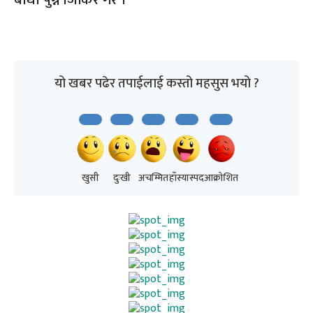
यो खबर पढेर तपाईलाई कस्तो महसुस भयो ?
खुसी
दुःखी
अचम्मित
हाँस्यास्पद
आक्रोशित