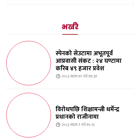
भर्खरै
स्पेनको सेउटामा अभूतपूर्व
आप्रवासी संकट : २४ घण्टामा
करिब ४९ हजार प्रवेश
२०८३ साउन १५ गते १४:३१
विरोधपछि शिक्षामन्त्री धर्मेन्द्र
प्रधानको राजीनामा
२०८३ साउन ९ गते १५:२८