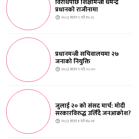
विरोधपछि शिक्षामन्त्री धर्मेन्द्र
प्रधानको राजीनामा
२०८३ साउन ९ गते १५:२८
प्रधानमन्त्री सचिवालयमा २७
जनाको नियुक्ति
२०८३ साउन ९ गते ०८:००
जुलाई २० को संसद मार्च: मोदी
सरकारविरुद्ध उर्लिंदै जनआक्रोश?
२०८३ साउन १ गते १७:०१