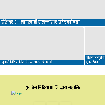
सेप्टेम्बर ८ – लापरबाही र लज्जास्पद संवेदनहीनता
आलमको मुद्दामा 
लुनाले जितिन ‘मिस नेपाल-२०२५’ को उपाधि
पुनरावेदन
युग प्रेस मिडिया प्रा.लि द्धारा सञ्चालित