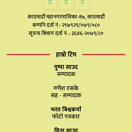
काठमाडौं महानगरपालिका-१७, काठमाडौं
कम्पनि दर्ता नं : २९७९२९/०७९/०८०
सूचना बिभाग दर्ता नं. : ३६४६-२०७९/८०
हाम्रो टिम
पुष्पा साउद
सम्पादक
गणेश एसके
सह - सम्पादक
भरत बिश्वकर्मा
फोटो पत्रकार
मिना साउद