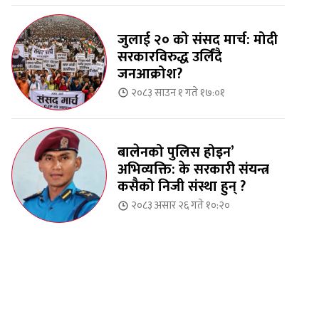
जुलाई २० को संसद मार्च: मोदी
सरकारविरुद्ध उर्लिंदै
जनआक्रोश?
२०८३ साउन १ गते १७:०१
बालेनको पुलिस होइन’
अभिव्यक्ति: के सरकारी संयन्त्र
कसैको निजी संस्था हुन् ?
२०८३ असार २६ गते १०:२०