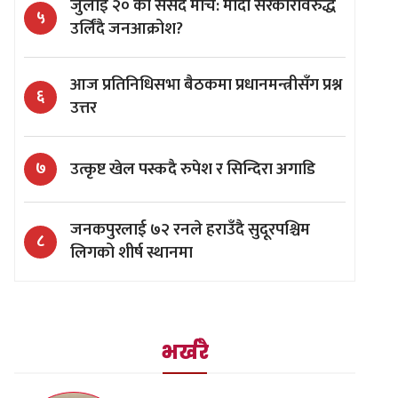
जुलाई २० को संसद मार्च: मोदी सरकारविरुद्ध
५
उर्लिंदै जनआक्रोश?
आज प्रतिनिधिसभा बैठकमा प्रधानमन्त्रीसँग प्रश्न
६
उत्तर
उत्कृष्ट खेल पस्कदै रुपेश र सिन्दिरा अगाडि
७
जनकपुरलाई ७२ रनले हराउँदै सुदूरपश्चिम
८
लिगको शीर्ष स्थानमा
भर्खरै