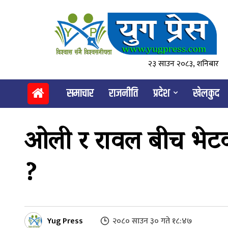
२३ साउन २०८३, शनिबार
समाचार
राजनीति
प्रदेश
खेलकुद
ओली र रावल बीच भेटवा
?
Yug Press
२०८० साउन ३० गते १८:४७