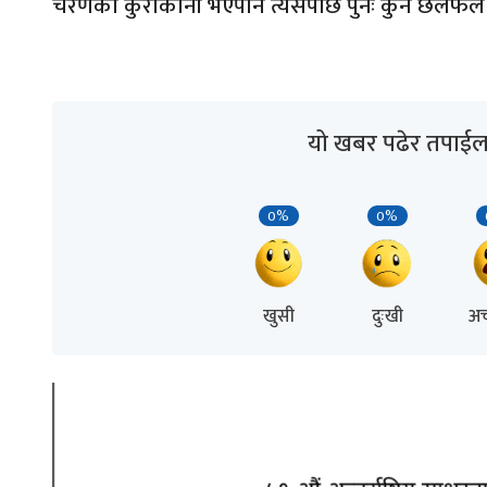
चरणको कुराकानी भएपनि त्यसपछि पुनः कुनै छलफल
यो खबर पढेर तपाईल
0%
0%
खुसी
दुःखी
अच