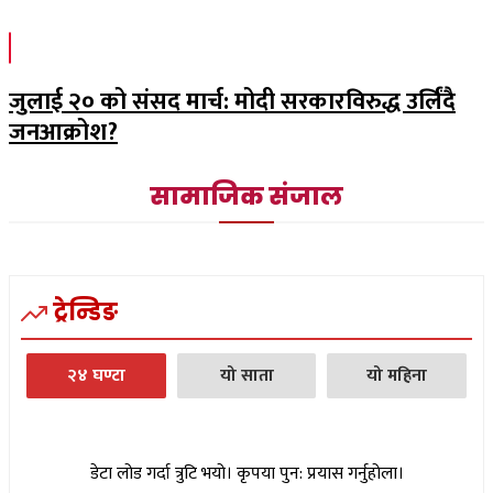
जुलाई २० को संसद मार्च: मोदी सरकारविरुद्ध उर्लिंदै
जनआक्रोश?
सामाजिक संजाल
ट्रेन्डिङ
२४ घण्टा
यो साता
यो महिना
डेटा लोड गर्दा त्रुटि भयो। कृपया पुन: प्रयास गर्नुहोला।