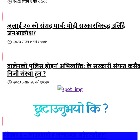
२०८३ साउन ९ गते ०८:००
जुलाई २० को संसद मार्च: मोदी सरकारविरुद्ध उर्लिंदै
जनआक्रोश?
२०८३ साउन १ गते १७:०१
बालेनको पुलिस होइन’ अभिव्यक्ति: के सरकारी संयन्त्र कसै
निजी संस्था हुन् ?
२०८३ असार २६ गते १०:२०
छुटाउनुभयो कि ?
सेप्टेम्बर ८ – लापरबाही र लज्जास्पद संवेदनहीनता