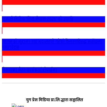
लुनाले जितिन ‘मिस नेपाल-२०२५’ को उपाधि
आलमको मुद्दामा उच्च अदालतले गरेको फैसलाविरुद्ध सर्वोच्चमा
पुनरावेदन
नेकपाका नेता-कार्यकर्ता राेपाईमा
युग प्रेस मिडिया प्रा.लि द्धारा सञ्चालित