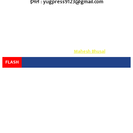
इमेल : yugpress9123@gmail.com
Copyright ©
2026
- युग प्रेस सर्वाधिकार सुरक्षित
Design & Develop By-
Mahesh Bhusal
FLASH