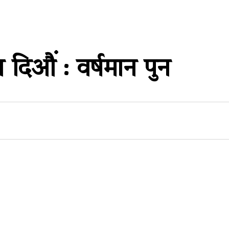
िऔं : वर्षमान पुन