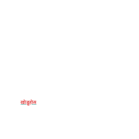
्य
खोज्नुहोस
िधि
अन्य