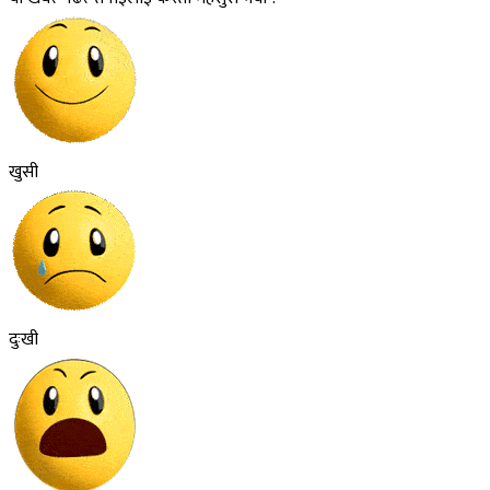
खुसी
दुःखी