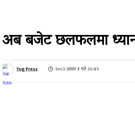
२०८२ असार १ गते २२:४२
अब बजेट छलफलमा ध्यान द
Yug Press
२०८२ असार १ गते २२:४२