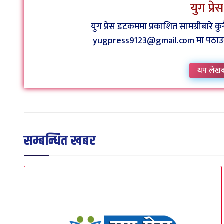
युग प्र
युग प्रेस डटकममा प्रकाशित सामग्रीबारे 
yugpress9123@gmail.com मा पठाउन व
थप लेख
सम्बन्धित खबर