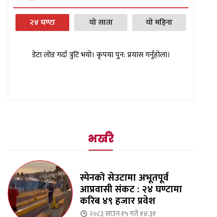
२४ घण्टा
यो साता
यो महिना
डेटा लोड गर्दा त्रुटि भयो। कृपया पुन: प्रयास गर्नुहोला।
भर्खरै
स्पेनको सेउटामा अभूतपूर्व
आप्रवासी संकट : २४ घण्टामा
करिब ४९ हजार प्रवेश
२०८३ साउन १५ गते १४:३१