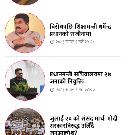
विरोधपछि शिक्षामन्त्री धर्मेन्द्र
प्रधानको राजीनामा
२०८३ साउन ९ गते १५:२८
प्रधानमन्त्री सचिवालयमा २७
जनाको नियुक्ति
२०८३ साउन ९ गते ०८:००
जुलाई २० को संसद मार्च: मोदी
सरकारविरुद्ध उर्लिंदै
जनआक्रोश?