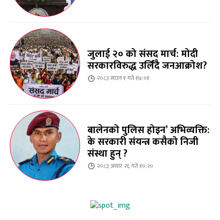
जुलाई २० को संसद मार्च: मोदी
सरकारविरुद्ध उर्लिंदै जनआक्रोश?
२०८३ साउन १ गते १७:०१
बालेनको पुलिस होइन’ अभिव्यक्ति:
के सरकारी संयन्त्र कसैको निजी
संस्था हुन् ?
२०८३ असार २६ गते १०:२०