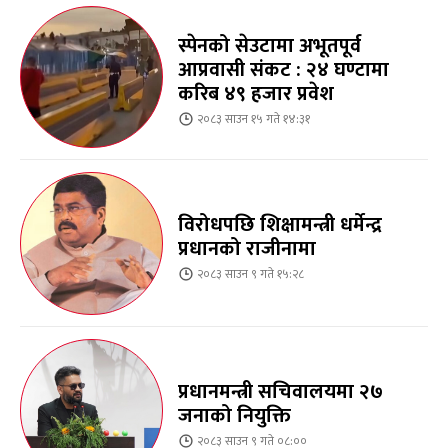
स्पेनको सेउटामा अभूतपूर्व
आप्रवासी संकट : २४ घण्टामा
करिब ४९ हजार प्रवेश
२०८३ साउन १५ गते १४:३१
विरोधपछि शिक्षामन्त्री धर्मेन्द्र
प्रधानको राजीनामा
२०८३ साउन ९ गते १५:२८
प्रधानमन्त्री सचिवालयमा २७
जनाको नियुक्ति
२०८३ साउन ९ गते ०८:००