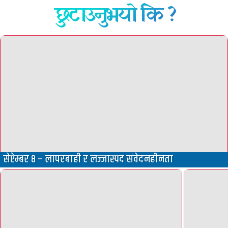
छुटाउनुभयो कि ?
सेप्टेम्बर ८ – लापरबाही र लज्जास्पद संवेदनहीनता