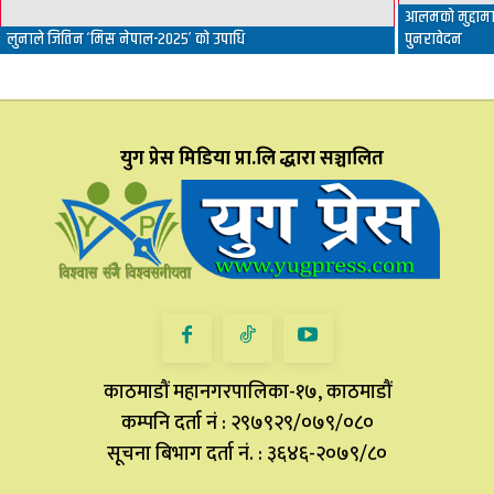
आलमको मुद्दामा 
लुनाले जितिन ‘मिस नेपाल-२०२५’ को उपाधि
पुनरावेदन
युग प्रेस मिडिया प्रा.लि द्धारा सञ्चालित
काठमाडौं महानगरपालिका-१७, काठमाडौं
कम्पनि दर्ता नं : २९७९२९/०७९/०८०
सूचना बिभाग दर्ता नं. : ३६४६-२०७९/८०