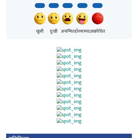
खुसी
दुःखी
अचम्मित
हाँस्यास्पद
आक्रोशित