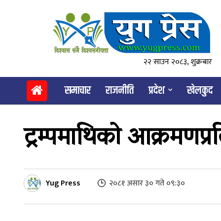
२२ साउन २०८३, शुक्रबार
समाचार
राजनीति
प्रदेश
खेलकुद
ट्रम्पमाथिको आक्रमणप्र
Yug Press
२०८१ असार ३० गते ०९:३०