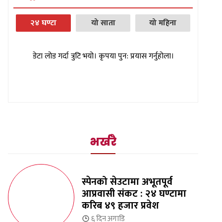
२४ घण्टा
यो साता
यो महिना
डेटा लोड गर्दा त्रुटि भयो। कृपया पुन: प्रयास गर्नुहोला।
भर्खरै
स्पेनको सेउटामा अभूतपूर्व
आप्रवासी संकट : २४ घण्टामा
करिब ४९ हजार प्रवेश
६ दिन
अगाडि