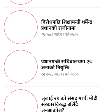
विरोधपछि शिक्षामन्त्री धर्मेन्द्र
प्रधानको राजीनामा
२०८३ साउन ९ गते १५:२८
प्रधानमन्त्री सचिवालयमा २७
जनाको नियुक्ति
२०८३ साउन ९ गते ०८:००
जुलाई २० को संसद मार्च: मोदी
सरकारविरुद्ध उर्लिंदै
जनआक्रोश?