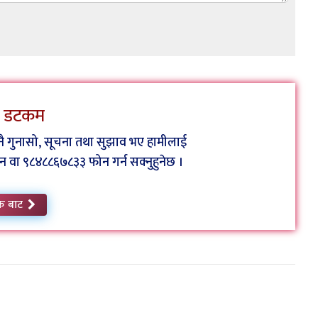
ेस डटकम
कुनै गुनासो, सूचना तथा सुझाव भए हामीलाई
ा ९८४८८६७८३३ फोन गर्न सक्नुहुनेछ ।
क बाट