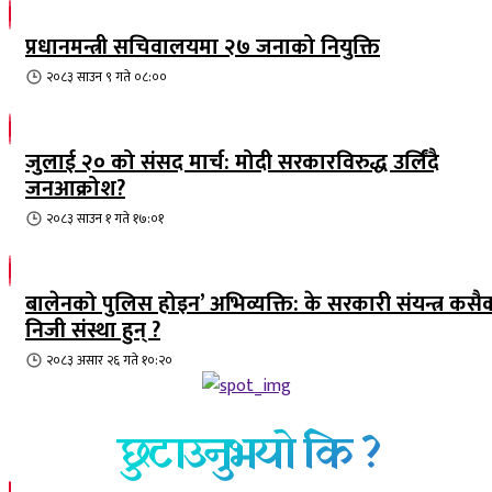
प्रधानमन्त्री सचिवालयमा २७ जनाको नियुक्ति
२०८३ साउन ९ गते ०८:००
जुलाई २० को संसद मार्च: मोदी सरकारविरुद्ध उर्लिंदै
जनआक्रोश?
२०८३ साउन १ गते १७:०१
बालेनको पुलिस होइन’ अभिव्यक्ति: के सरकारी संयन्त्र कसै
निजी संस्था हुन् ?
२०८३ असार २६ गते १०:२०
छुटाउनुभयो कि ?