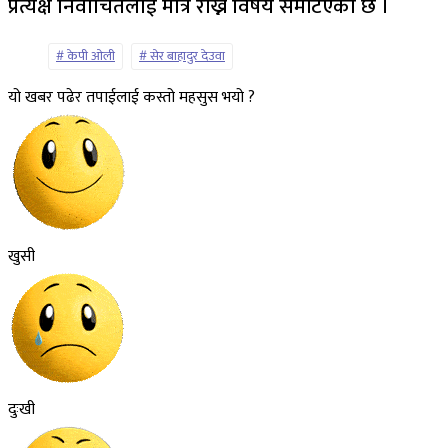
प्रत्यक्ष निर्वाचितलाई मात्रै राख्ने विषय समेटिएको छ ।
केपी ओली
सेर बाहादुर देउवा
यो खबर पढेर तपाईलाई कस्तो महसुस भयो ?
खुसी
दुःखी