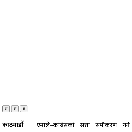
अ
अ
अ
काठमाडौँ
। एमाले–कांग्रेसको सत्ता समीकरण गर्ने