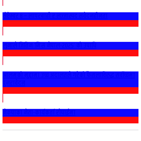
सेप्टेम्बर ८ – लापरबाही र लज्जास्पद संवेदनहीनता
लुनाले जितिन ‘मिस नेपाल-२०२५’ को उपाधि
आलमको मुद्दामा उच्च अदालतले गरेको फैसलाविरुद्ध सर्वोच्चमा
पुनरावेदन
नेकपाका नेता-कार्यकर्ता राेपाईमा