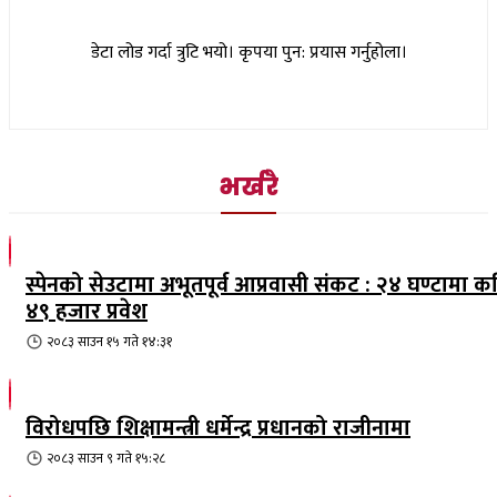
डेटा लोड गर्दा त्रुटि भयो। कृपया पुन: प्रयास गर्नुहोला।
भर्खरै
स्पेनको सेउटामा अभूतपूर्व आप्रवासी संकट : २४ घण्टामा क
४९ हजार प्रवेश
२०८३ साउन १५ गते १४:३१
विरोधपछि शिक्षामन्त्री धर्मेन्द्र प्रधानको राजीनामा
२०८३ साउन ९ गते १५:२८