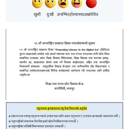
खुसी
दुःखी
अचम्मित
हाँस्यास्पद
आक्रोशित