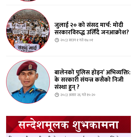
जुलाई २० को संसद मार्च: मोदी
सरकारविरुद्ध उर्लिंदै जनआक्रोश?
२०८३ साउन १ गते १७:०१
बालेनको पुलिस होइन’ अभिव्यक्ति:
के सरकारी संयन्त्र कसैको निजी
संस्था हुन् ?
२०८३ असार २६ गते १०:२०