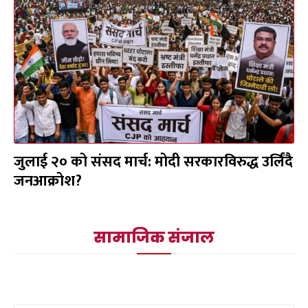
जुलाई २० को संसद मार्च: मोदी सरकारविरुद्ध उर्लिंदै
जनआक्रोश?
सामाजिक संजाल