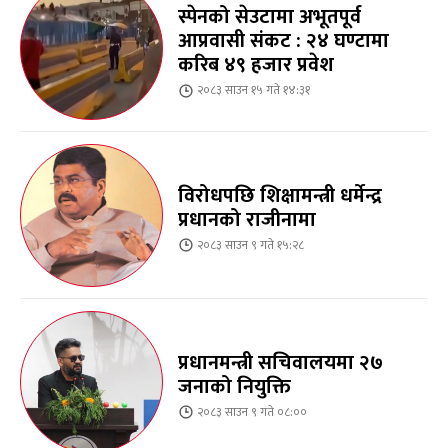
स्पेनको सेउटामा अभूतपूर्व
आप्रवासी संकट : २४ घण्टामा
करिब ४९ हजार प्रवेश
२०८३ साउन १५ गते १४:३१
विरोधपछि शिक्षामन्त्री धर्मेन्द्र
प्रधानको राजीनामा
२०८३ साउन ९ गते १५:२८
प्रधानमन्त्री सचिवालयमा २७
जनाको नियुक्ति
२०८३ साउन ९ गते ०८:००