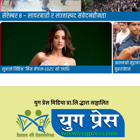
सेप्टेम्बर ८ – लापरबाही र लज्जास्पद संवेदनहीनता
आलमको मुद्दामा 
लुनाले जितिन ‘मिस नेपाल-२०२५’ को उपाधि
पुनरावेदन
युग प्रेस मिडिया प्रा.लि द्धारा सञ्चालित