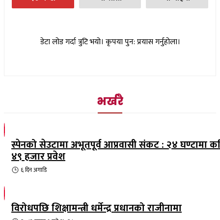
डेटा लोड गर्दा त्रुटि भयो। कृपया पुन: प्रयास गर्नुहोला।
भर्खरै
स्पेनको सेउटामा अभूतपूर्व आप्रवासी संकट : २४ घण्टामा क
४९ हजार प्रवेश
६ दिन
अगाडि
विरोधपछि शिक्षामन्त्री धर्मेन्द्र प्रधानको राजीनामा