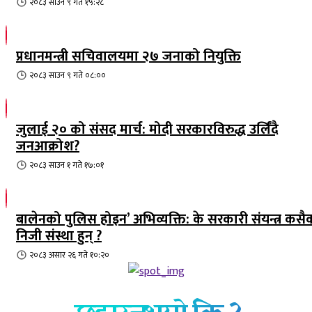
२०८३ साउन ९ गते १५:२८
प्रधानमन्त्री सचिवालयमा २७ जनाको नियुक्ति
२०८३ साउन ९ गते ०८:००
जुलाई २० को संसद मार्च: मोदी सरकारविरुद्ध उर्लिंदै
जनआक्रोश?
२०८३ साउन १ गते १७:०१
बालेनको पुलिस होइन’ अभिव्यक्ति: के सरकारी संयन्त्र कसै
निजी संस्था हुन् ?
२०८३ असार २६ गते १०:२०