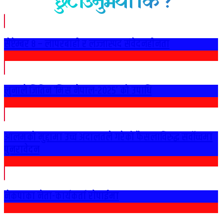
छुटाउनुभयो कि ?
सेप्टेम्बर ८ – लापरबाही र लज्जास्पद संवेदनहीनता
लुनाले जितिन ‘मिस नेपाल-२०२५’ को उपाधि
आलमको मुद्दामा उच्च अदालतले गरेको फैसलाविरुद्ध सर्वोच्चमा
पुनरावेदन
नेकपाका नेता-कार्यकर्ता राेपाईमा