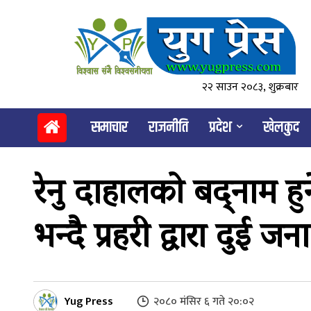
२२ साउन २०८३, शुक्रबार
समाचार
राजनीति
प्रदेश
खेलकुद
रेनु दाहालको बद्‍नाम हु
भन्दै प्रहरी द्वारा दुई जन
Yug Press
२०८० मंसिर ६ गते २०:०२