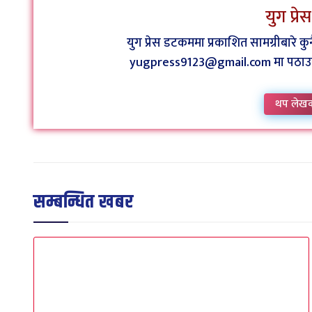
युग प्र
युग प्रेस डटकममा प्रकाशित सामग्रीबारे 
yugpress9123@gmail.com मा पठाउन व
थप लेख
सम्बन्धित खबर