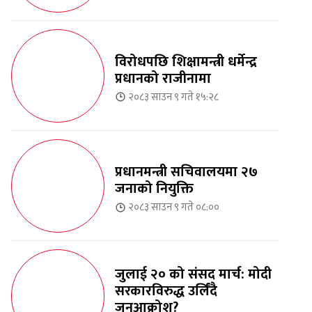
विरोधपछि शिक्षामन्त्री धर्मेन्द्र
प्रधानको राजीनामा
२०८३ साउन ९ गते १५:२८
प्रधानमन्त्री सचिवालयमा २७
जनाको नियुक्ति
२०८३ साउन ९ गते ०८:००
जुलाई २० को संसद मार्च: मोदी
सरकारविरुद्ध उर्लिंदै
जनआक्रोश?