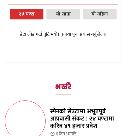
२४ घण्टा
यो साता
यो महिना
डेटा लोड गर्दा त्रुटि भयो। कृपया पुन: प्रयास गर्नुहोला।
भर्खरै
स्पेनको सेउटामा अभूतपूर्व
आप्रवासी संकट : २४ घण्टामा
करिब ४९ हजार प्रवेश
६ दिन
अगाडि