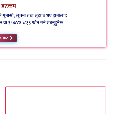
ेस डटकम
कुनै गुनासो, सूचना तथा सुझाव भए हामीलाई
ा ९८४८८६७८३३ फोन गर्न सक्नुहुनेछ ।
क बाट