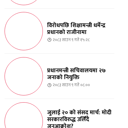
विरोधपछि शिक्षामन्त्री धर्मेन्द्र
प्रधानको राजीनामा
२०८३ साउन ९ गते १५:२८
प्रधानमन्त्री सचिवालयमा २७
जनाको नियुक्ति
२०८३ साउन ९ गते ०८:००
जुलाई २० को संसद मार्च: मोदी
सरकारविरुद्ध उर्लिंदै
जनआक्रोश?