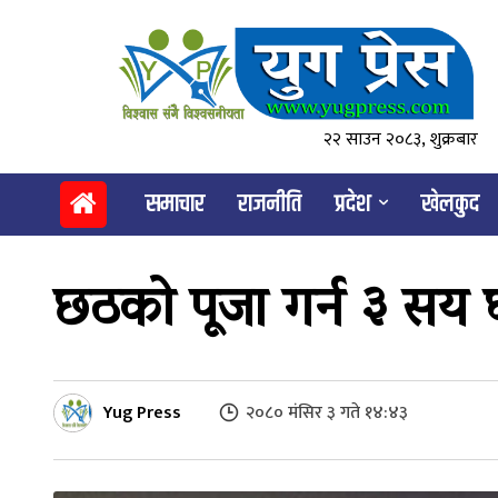
२२ साउन २०८३, शुक्रबार
समाचार
राजनीति
प्रदेश
खेलकुद
छठको पूजा गर्न ३ सय घ
Yug Press
२०८० मंसिर ३ गते १४:४३