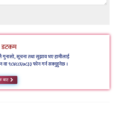
ेस डटकम
कुनै गुनासो, सूचना तथा सुझाव भए हामीलाई
ा ९८४८८६७८३३ फोन गर्न सक्नुहुनेछ ।
क बाट