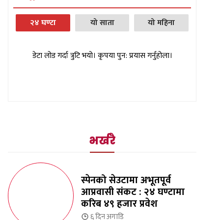
२४ घण्टा
यो साता
यो महिना
डेटा लोड गर्दा त्रुटि भयो। कृपया पुन: प्रयास गर्नुहोला।
भर्खरै
स्पेनको सेउटामा अभूतपूर्व
आप्रवासी संकट : २४ घण्टामा
करिब ४९ हजार प्रवेश
६ दिन
अगाडि