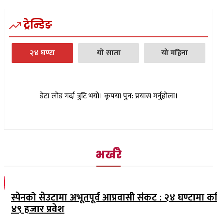
ट्रेन्डिङ
२४ घण्टा
यो साता
यो महिना
डेटा लोड गर्दा त्रुटि भयो। कृपया पुन: प्रयास गर्नुहोला।
भर्खरै
स्पेनको सेउटामा अभूतपूर्व आप्रवासी संकट : २४ घण्टामा क
४९ हजार प्रवेश