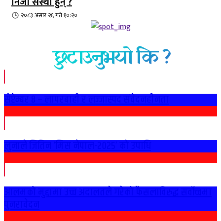
निजी संस्था हुन् ?
२०८३ असार २६ गते १०:२०
छुटाउनुभयो कि ?
सेप्टेम्बर ८ – लापरबाही र लज्जास्पद संवेदनहीनता
लुनाले जितिन ‘मिस नेपाल-२०२५’ को उपाधि
आलमको मुद्दामा उच्च अदालतले गरेको फैसलाविरुद्ध सर्वोच्चमा
पुनरावेदन