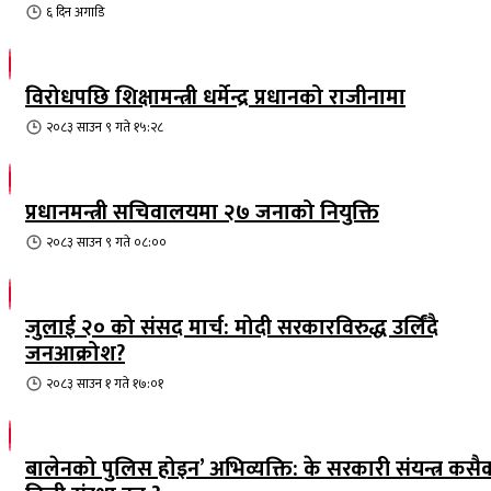
६ दिन
अगाडि
विरोधपछि शिक्षामन्त्री धर्मेन्द्र प्रधानको राजीनामा
२०८३ साउन ९ गते १५:२८
प्रधानमन्त्री सचिवालयमा २७ जनाको नियुक्ति
२०८३ साउन ९ गते ०८:००
जुलाई २० को संसद मार्च: मोदी सरकारविरुद्ध उर्लिंदै
जनआक्रोश?
२०८३ साउन १ गते १७:०१
बालेनको पुलिस होइन’ अभिव्यक्ति: के सरकारी संयन्त्र कसै