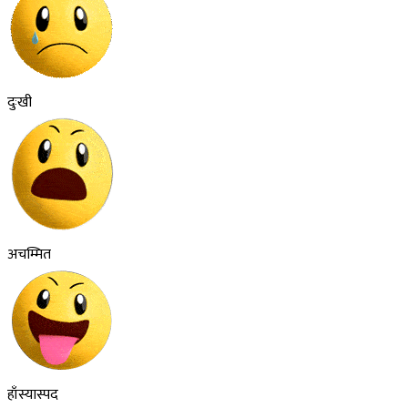
दुःखी
अचम्मित
हाँस्यास्पद