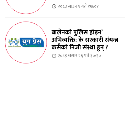
२०८३ साउन १ गते १७:०१
बालेनको पुलिस होइन’
अभिव्यक्ति: के सरकारी संयन्त्र
कसैको निजी संस्था हुन् ?
२०८३ असार २६ गते १०:२०