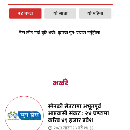
२४ घण्टा
यो साता
यो महिना
डेटा लोड गर्दा त्रुटि भयो। कृपया पुन: प्रयास गर्नुहोला।
भर्खरै
स्पेनको सेउटामा अभूतपूर्व
आप्रवासी संकट : २४ घण्टामा
करिब ४९ हजार प्रवेश
२०८३ साउन १५ गते १४:३१