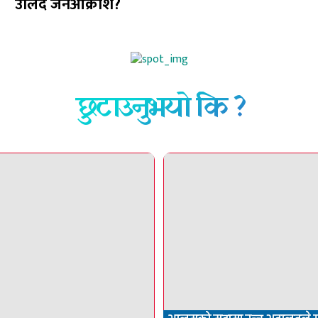
उर्लिंदै जनआक्रोश?
छुटाउनुभयो कि ?