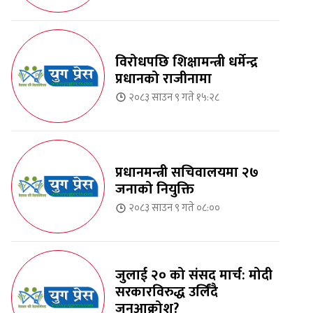
विरोधपछि शिक्षामन्त्री धर्मेन्द्र
प्रधानको राजीनामा
२०८३ साउन ९ गते १५:२८
प्रधानमन्त्री सचिवालयमा २७
जनाको नियुक्ति
२०८३ साउन ९ गते ०८:००
जुलाई २० को संसद मार्च: मोदी
सरकारविरुद्ध उर्लिंदै
जनआक्रोश?