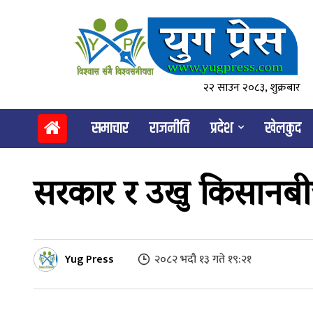
२२ साउन २०८३, शुक्रबार
समाचार
राजनीति
प्रदेश
खेलकुद
सरकार र उखु किसानबीचक
Yug Press
२०८२ भदौ १३ गते १९:२१