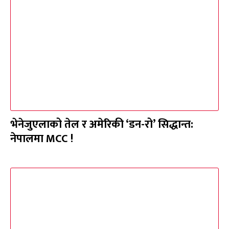
भेनेजुएलाको तेल र अमेरिकी ‘डन-रो’ सिद्धान्त:
नेपालमा MCC !