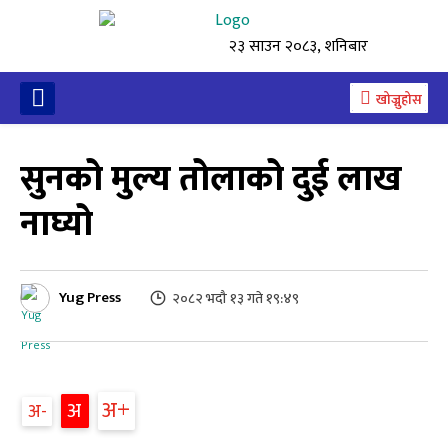
२३ साउन २०८३, शनिबार
खोज्नुहोस
सुनको मुल्य तोलाको दुई लाख
नाघ्यो
Yug Press
२०८२ भदौ १३ गते १९:४९
अ
अ
अ