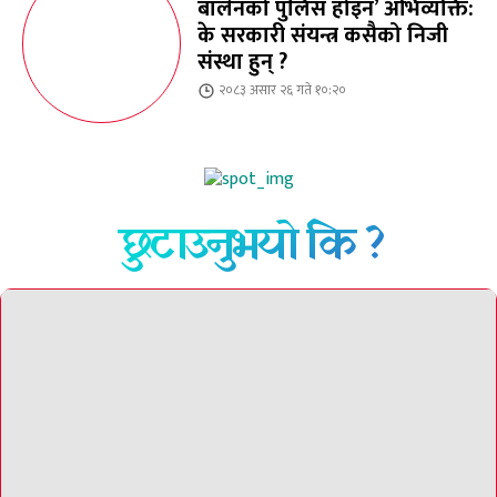
बालेनको पुलिस होइन’ अभिव्यक्ति:
के सरकारी संयन्त्र कसैको निजी
संस्था हुन् ?
२०८३ असार २६ गते १०:२०
छुटाउनुभयो कि ?