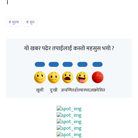
।
मुल्य
सुन
यो खबर पढेर तपाईलाई कस्तो महसुस भयो ?
खुसी
दुःखी
अचम्मित
हाँस्यास्पद
आक्रोशित