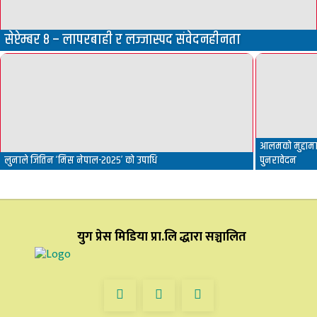
सेप्टेम्बर ८ – लापरबाही र लज्जास्पद संवेदनहीनता
आलमको मुद्दामा 
लुनाले जितिन ‘मिस नेपाल-२०२५’ को उपाधि
पुनरावेदन
युग प्रेस मिडिया प्रा.लि द्धारा सञ्चालित