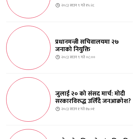
२०८३ साउन ९ गते १५:२८
प्रधानमन्त्री सचिवालयमा २७
जनाको नियुक्ति
२०८३ साउन ९ गते ०८:००
जुलाई २० को संसद मार्च: मोदी
सरकारविरुद्ध उर्लिंदै जनआक्रोश?
२०८३ साउन १ गते १७:०१