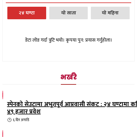
२४ घण्टा
यो साता
यो महिना
डेटा लोड गर्दा त्रुटि भयो। कृपया पुन: प्रयास गर्नुहोला।
भर्खरै
स्पेनको सेउटामा अभूतपूर्व आप्रवासी संकट : २४ घण्टामा क
४९ हजार प्रवेश
६ दिन
अगाडि