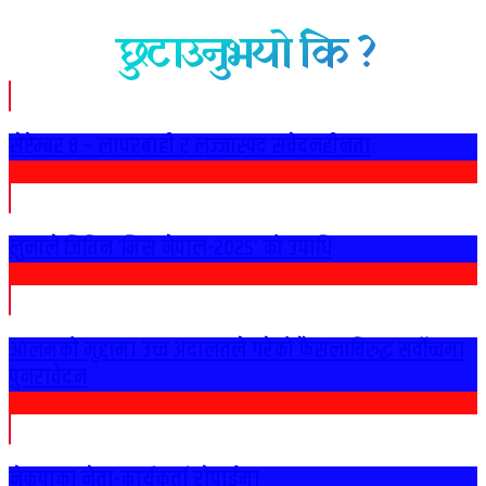
छुटाउनुभयो कि ?
सेप्टेम्बर ८ – लापरबाही र लज्जास्पद संवेदनहीनता
लुनाले जितिन ‘मिस नेपाल-२०२५’ को उपाधि
आलमको मुद्दामा उच्च अदालतले गरेको फैसलाविरुद्ध सर्वोच्चमा
पुनरावेदन
नेकपाका नेता-कार्यकर्ता राेपाईमा