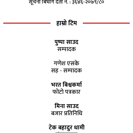
सूचना बिभाग दर्ता नं. : ३६४६-२०७९/८०
हाम्रो टिम
पुष्पा साउद
सम्पादक
गणेश एसके
सह - सम्पादक
भरत बिश्वकर्मा
फोटो पत्रकार
मिना साउद
बजार प्रतिनिधि
टेक बहादुर धामी