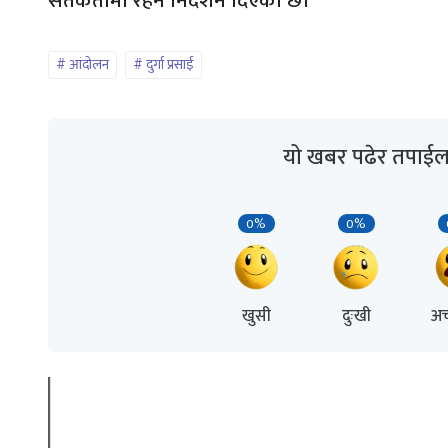
सतर्कतामा रहन निर्देशन दिएको छ। ​
आंदोलन
दुर्गा प्रसाई
यो खबर पढेर तपाईल
0%
0%
खुसी
दुःखी
अच