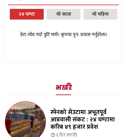
२४ घण्टा
यो साता
यो महिना
डेटा लोड गर्दा त्रुटि भयो। कृपया पुन: प्रयास गर्नुहोला।
भर्खरै
स्पेनको सेउटामा अभूतपूर्व
आप्रवासी संकट : २४ घण्टामा
करिब ४९ हजार प्रवेश
६ दिन
अगाडि