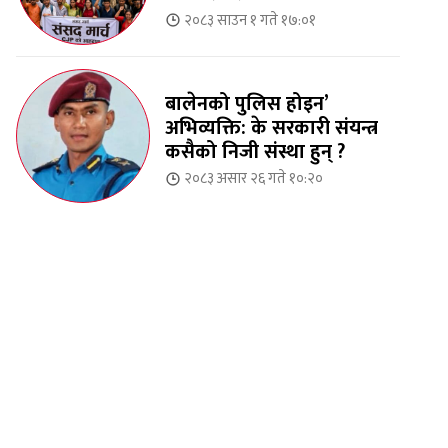
२०८३ साउन १ गते १७:०१
बालेनको पुलिस होइन’
अभिव्यक्ति: के सरकारी संयन्त्र
कसैको निजी संस्था हुन् ?
२०८३ असार २६ गते १०:२०