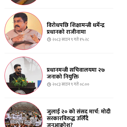
विरोधपछि शिक्षामन्त्री धर्मेन्द्र
प्रधानको राजीनामा
२०८३ साउन ९ गते १५:२८
प्रधानमन्त्री सचिवालयमा २७
जनाको नियुक्ति
२०८३ साउन ९ गते ०८:००
जुलाई २० को संसद मार्च: मोदी
सरकारविरुद्ध उर्लिंदै
जनआक्रोश?