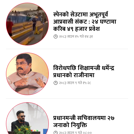
स्पेनको सेउटामा अभूतपूर्व
आप्रवासी संकट : २४ घण्टामा
करिब ४९ हजार प्रवेश
२०८३ साउन १५ गते १४:३१
विरोधपछि शिक्षामन्त्री धर्मेन्द्र
प्रधानको राजीनामा
२०८३ साउन ९ गते १५:२८
प्रधानमन्त्री सचिवालयमा २७
जनाको नियुक्ति
२०८३ साउन ९ गते ०८:००