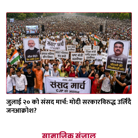
जुलाई २० को संसद मार्च: मोदी सरकारविरुद्ध उर्लिंदै
जनआक्रोश?
सामाजिक संजाल