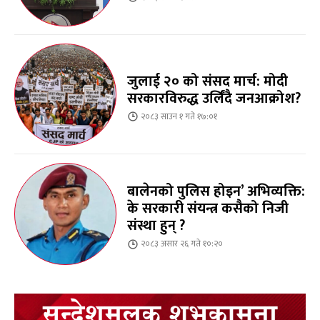
जुलाई २० को संसद मार्च: मोदी
सरकारविरुद्ध उर्लिंदै जनआक्रोश?
२०८३ साउन १ गते १७:०१
बालेनको पुलिस होइन’ अभिव्यक्ति:
के सरकारी संयन्त्र कसैको निजी
संस्था हुन् ?
२०८३ असार २६ गते १०:२०