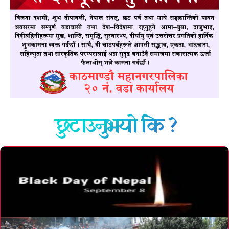
छुटाउनुभयो कि ?