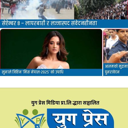
सेप्टेम्बर ८ – लापरबाही र लज्जास्पद संवेदनहीनता
आलमको मुद्दामा 
लुनाले जितिन ‘मिस नेपाल-२०२५’ को उपाधि
पुनरावेदन
युग प्रेस मिडिया प्रा.लि द्धारा सञ्चालित