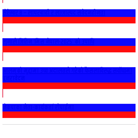
सेप्टेम्बर ८ – लापरबाही र लज्जास्पद संवेदनहीनता
लुनाले जितिन ‘मिस नेपाल-२०२५’ को उपाधि
आलमको मुद्दामा उच्च अदालतले गरेको फैसलाविरुद्ध सर्वोच्चमा
पुनरावेदन
नेकपाका नेता-कार्यकर्ता राेपाईमा