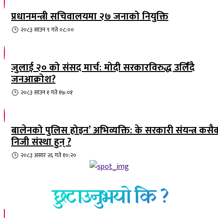
प्रधानमन्त्री सचिवालयमा २७ जनाको नियुक्ति
२०८३ साउन ९ गते ०८:००
जुलाई २० को संसद मार्च: मोदी सरकारविरुद्ध उर्लिंदै
जनआक्रोश?
२०८३ साउन १ गते १७:०१
बालेनको पुलिस होइन’ अभिव्यक्ति: के सरकारी संयन्त्र कसै
निजी संस्था हुन् ?
२०८३ असार २६ गते १०:२०
छुटाउनुभयो कि ?