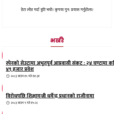
डेटा लोड गर्दा त्रुटि भयो। कृपया पुन: प्रयास गर्नुहोला।
भर्खरै
स्पेनको सेउटामा अभूतपूर्व आप्रवासी संकट : २४ घण्टामा क
४९ हजार प्रवेश
२०८३ साउन १५ गते १४:३१
विरोधपछि शिक्षामन्त्री धर्मेन्द्र प्रधानको राजीनामा
२०८३ साउन ९ गते १५:२८