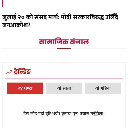
जुलाई २० को संसद मार्च: मोदी सरकारविरुद्ध उर्लिंदै
जनआक्रोश?
सामाजिक संजाल
ट्रेन्डिङ
२४ घण्टा
यो साता
यो महिना
डेटा लोड गर्दा त्रुटि भयो। कृपया पुन: प्रयास गर्नुहोला।