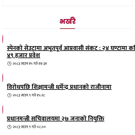
भर्खरै
स्पेनको सेउटामा अभूतपूर्व आप्रवासी संकट : २४ घण्टामा क
४९ हजार प्रवेश
२०८३ साउन १५ गते १४:३१
विरोधपछि शिक्षामन्त्री धर्मेन्द्र प्रधानको राजीनामा
२०८३ साउन ९ गते १५:२८
प्रधानमन्त्री सचिवालयमा २७ जनाको नियुक्ति
२०८३ साउन ९ गते ०८:००