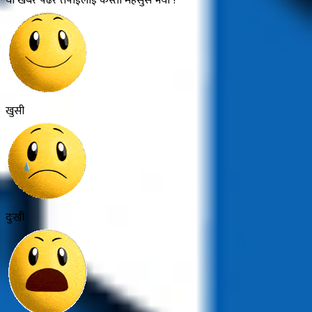
यो खबर पढेर तपाईलाई कस्तो महसुस भयो ?
खुसी
दुःखी