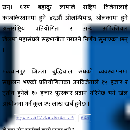
छन्। धरम बहादुर लामाले राष्ट्रिय विजेतालाई
काजकिस्तानमा हुने ४६औं ओलम्पियाड, श्रीलंकामा हुने
अन्तर्राष्ट्रिय प्रतियोगिता र अन्य अफिसियल
खेलमा महासंघले सहभागीता गराउने निर्णय सुनाएका छन्
।
मकवानपुर जिल्ला बुद्धिचाल संघको व्यवस्थापनमा
सञ्चालन भएको प्रतियोगिताका उपविजेताले १५ हजार र
तृतीय हुनेले १० हजार पुरस्कार प्रदान गरिनेछ भने खेल
आयोजना गर्न कूल २५ लाख खर्च हुनेछ ।
कृष्ण थापाले जिते टोखा र्‍यापिड चेस उपाधि
चेस