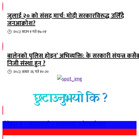
जुलाई २० को संसद मार्च: मोदी सरकारविरुद्ध उर्लिंदै
जनआक्रोश?
२०८३ साउन १ गते १७:०१
बालेनको पुलिस होइन’ अभिव्यक्ति: के सरकारी संयन्त्र कसै
निजी संस्था हुन् ?
२०८३ असार २६ गते १०:२०
छुटाउनुभयो कि ?
सेप्टेम्बर ८ – लापरबाही र लज्जास्पद संवेदनहीनता