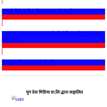
लुनाले जितिन ‘मिस नेपाल-२०२५’ को उपाधि
आलमको मुद्दामा उच्च अदालतले गरेको फैसलाविरुद्ध सर्वोच्चमा
पुनरावेदन
नेकपाका नेता-कार्यकर्ता राेपाईमा
युग प्रेस मिडिया प्रा.लि द्धारा सञ्चालित