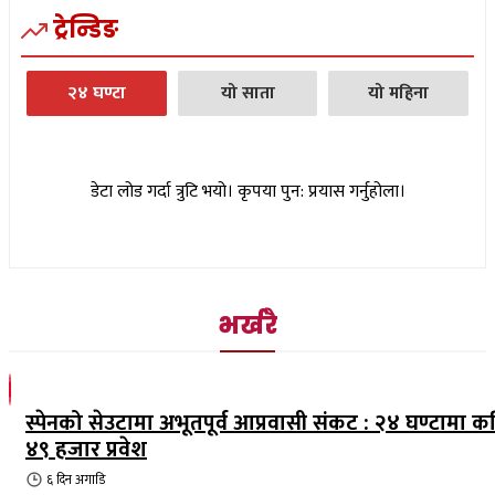
ट्रेन्डिङ
२४ घण्टा
यो साता
यो महिना
डेटा लोड गर्दा त्रुटि भयो। कृपया पुन: प्रयास गर्नुहोला।
भर्खरै
स्पेनको सेउटामा अभूतपूर्व आप्रवासी संकट : २४ घण्टामा क
४९ हजार प्रवेश
६ दिन
अगाडि