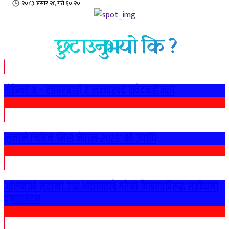
२०८३ असार २६ गते १०:२०
छुटाउनुभयो कि ?
सेप्टेम्बर ८ – लापरबाही र लज्जास्पद संवेदनहीनता
लुनाले जितिन ‘मिस नेपाल-२०२५’ को उपाधि
आलमको मुद्दामा उच्च अदालतले गरेको फैसलाविरुद्ध सर्वोच्चमा
पुनरावेदन