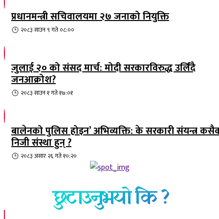
प्रधानमन्त्री सचिवालयमा २७ जनाको नियुक्ति
२०८३ साउन ९ गते ०८:००
जुलाई २० को संसद मार्च: मोदी सरकारविरुद्ध उर्लिंदै
जनआक्रोश?
२०८३ साउन १ गते १७:०१
बालेनको पुलिस होइन’ अभिव्यक्ति: के सरकारी संयन्त्र कसै
निजी संस्था हुन् ?
२०८३ असार २६ गते १०:२०
छुटाउनुभयो कि ?