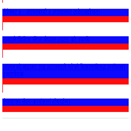
सेप्टेम्बर ८ – लापरबाही र लज्जास्पद संवेदनहीनता
लुनाले जितिन ‘मिस नेपाल-२०२५’ को उपाधि
आलमको मुद्दामा उच्च अदालतले गरेको फैसलाविरुद्ध सर्वोच्चमा
पुनरावेदन
नेकपाका नेता-कार्यकर्ता राेपाईमा