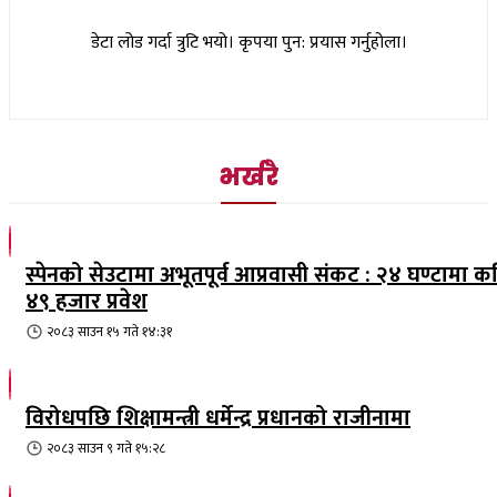
डेटा लोड गर्दा त्रुटि भयो। कृपया पुन: प्रयास गर्नुहोला।
भर्खरै
स्पेनको सेउटामा अभूतपूर्व आप्रवासी संकट : २४ घण्टामा क
४९ हजार प्रवेश
२०८३ साउन १५ गते १४:३१
विरोधपछि शिक्षामन्त्री धर्मेन्द्र प्रधानको राजीनामा
२०८३ साउन ९ गते १५:२८