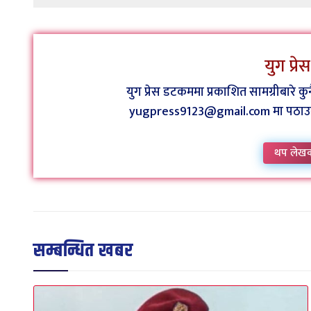
युग प्र
युग प्रेस डटकममा प्रकाशित सामग्रीबारे 
yugpress9123@gmail.com मा पठाउन व
थप लेख
सम्बन्धित खबर