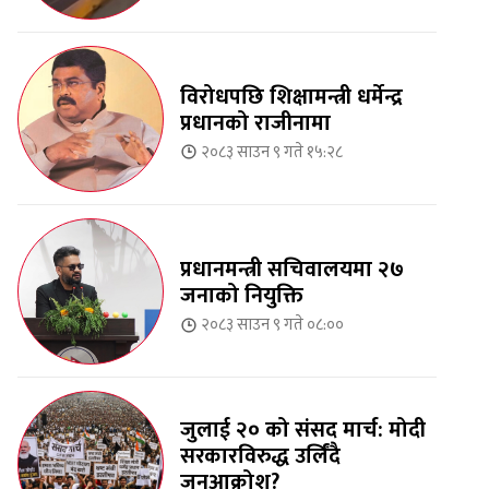
विरोधपछि शिक्षामन्त्री धर्मेन्द्र
प्रधानको राजीनामा
२०८३ साउन ९ गते १५:२८
प्रधानमन्त्री सचिवालयमा २७
जनाको नियुक्ति
२०८३ साउन ९ गते ०८:००
जुलाई २० को संसद मार्च: मोदी
सरकारविरुद्ध उर्लिंदै
जनआक्रोश?