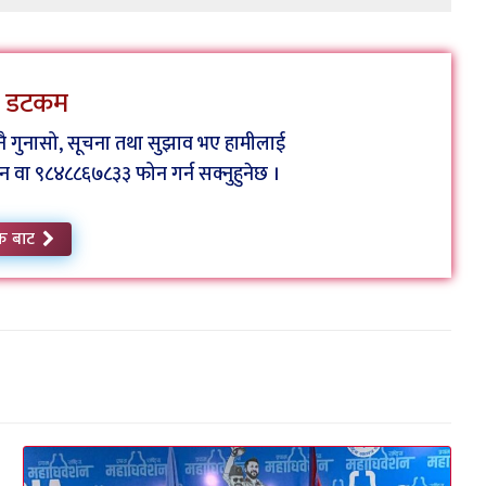
ेस डटकम
कुनै गुनासो, सूचना तथा सुझाव भए हामीलाई
ा ९८४८८६७८३३ फोन गर्न सक्नुहुनेछ ।
क बाट