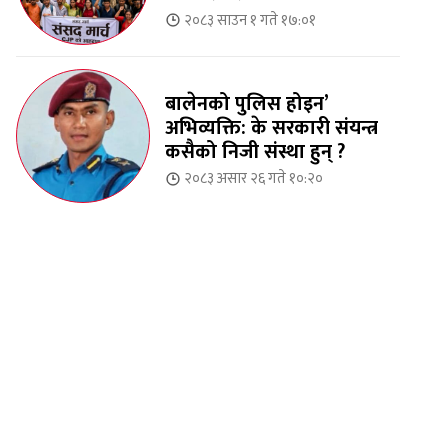
२०८३ साउन १ गते १७:०१
बालेनको पुलिस होइन’
अभिव्यक्ति: के सरकारी संयन्त्र
कसैको निजी संस्था हुन् ?
२०८३ असार २६ गते १०:२०