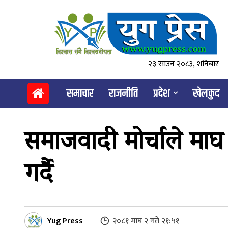
२३ साउन २०८३, शनिबार
समाचार
राजनीति
प्रदेश
खेलकुद
समाजवादी मोर्चाले माघ 
गर्दै
Yug Press
२०८१ माघ २ गते २१:५१