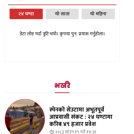
२४ घण्टा
यो साता
यो महिना
डेटा लोड गर्दा त्रुटि भयो। कृपया पुन: प्रयास गर्नुहोला।
भर्खरै
स्पेनको सेउटामा अभूतपूर्व
आप्रवासी संकट : २४ घण्टामा
करिब ४९ हजार प्रवेश
२०८३ साउन १५ गते १४:३१