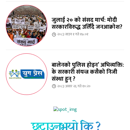
जुलाई २० को संसद मार्च: मोदी
सरकारविरुद्ध उर्लिंदै जनआक्रोश?
२०८३ साउन १ गते १७:०१
बालेनको पुलिस होइन’ अभिव्यक्ति:
के सरकारी संयन्त्र कसैको निजी
संस्था हुन् ?
२०८३ असार २६ गते १०:२०
छुटाउनुभयो कि ?