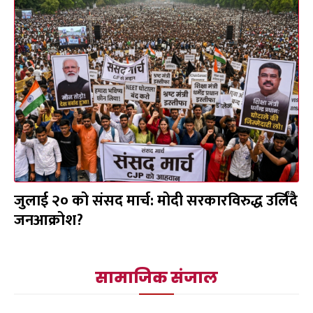
जुलाई २० को संसद मार्च: मोदी सरकारविरुद्ध उर्लिंदै
जनआक्रोश?
सामाजिक संजाल