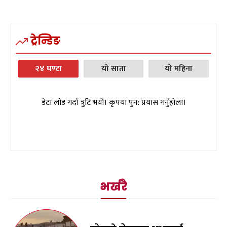
ट्रेन्डिङ
२४ घण्टा
यो साता
यो महिना
डेटा लोड गर्दा त्रुटि भयो। कृपया पुन: प्रयास गर्नुहोला।
भर्खरै