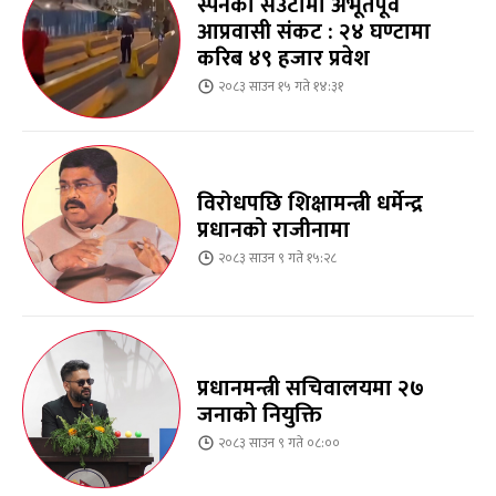
स्पेनको सेउटामा अभूतपूर्व
आप्रवासी संकट : २४ घण्टामा
करिब ४९ हजार प्रवेश
२०८३ साउन १५ गते १४:३१
विरोधपछि शिक्षामन्त्री धर्मेन्द्र
प्रधानको राजीनामा
२०८३ साउन ९ गते १५:२८
प्रधानमन्त्री सचिवालयमा २७
जनाको नियुक्ति
२०८३ साउन ९ गते ०८:००