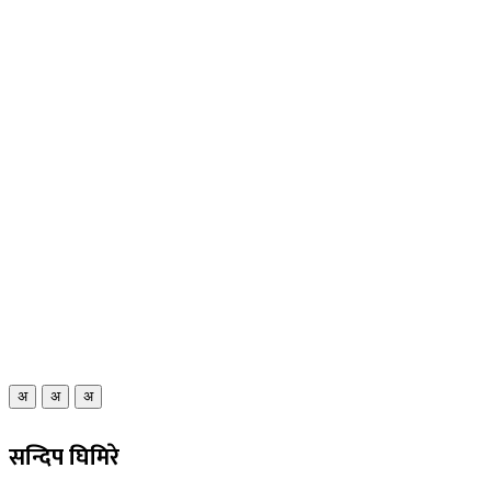
अ
अ
अ
सन्दिप घिमिरे