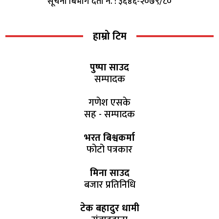
सूचना बिभाग दर्ता नं. : ३६४६-२०७९/८०
हाम्रो टिम
पुष्पा साउद
सम्पादक
गणेश एसके
सह - सम्पादक
भरत बिश्वकर्मा
फोटो पत्रकार
मिना साउद
बजार प्रतिनिधि
टेक बहादुर धामी