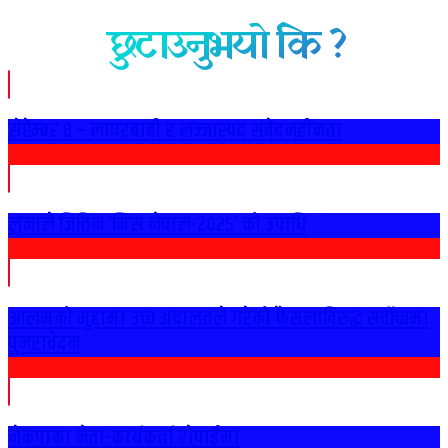
छुटाउनुभयो कि ?
सेप्टेम्बर ८ – लापरबाही र लज्जास्पद संवेदनहीनता
लुनाले जितिन ‘मिस नेपाल-२०२५’ को उपाधि
आलमको मुद्दामा उच्च अदालतले गरेको फैसलाविरुद्ध सर्वोच्चमा
पुनरावेदन
नेकपाका नेता-कार्यकर्ता राेपाईमा