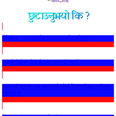
छुटाउनुभयो कि ?
सेप्टेम्बर ८ – लापरबाही र लज्जास्पद संवेदनहीनता
लुनाले जितिन ‘मिस नेपाल-२०२५’ को उपाधि
आलमको मुद्दामा उच्च अदालतले गरेको फैसलाविरुद्ध सर्वोच्चमा
पुनरावेदन