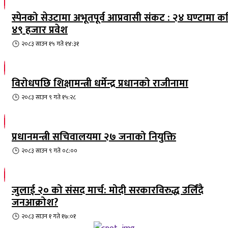
स्पेनको सेउटामा अभूतपूर्व आप्रवासी संकट : २४ घण्टामा क
४९ हजार प्रवेश
२०८३ साउन १५ गते १४:३१
विरोधपछि शिक्षामन्त्री धर्मेन्द्र प्रधानको राजीनामा
२०८३ साउन ९ गते १५:२८
प्रधानमन्त्री सचिवालयमा २७ जनाको नियुक्ति
२०८३ साउन ९ गते ०८:००
जुलाई २० को संसद मार्च: मोदी सरकारविरुद्ध उर्लिंदै
जनआक्रोश?
२०८३ साउन १ गते १७:०१