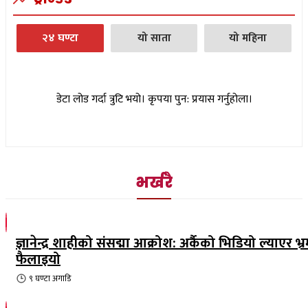
२४ घण्टा
यो साता
यो महिना
डेटा लोड गर्दा त्रुटि भयो। कृपया पुन: प्रयास गर्नुहोला।
भर्खरै
ज्ञानेन्द्र शाहीको संसद्मा आक्रोश: अर्कैको भिडियो ल्याएर भ्
फैलाइयो
९ घण्टा
अगाडि