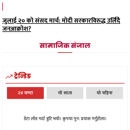
जुलाई २० को संसद मार्च: मोदी सरकारविरुद्ध उर्लिंदै
जनआक्रोश?
सामाजिक संजाल
ट्रेन्डिङ
२४ घण्टा
यो साता
यो महिना
डेटा लोड गर्दा त्रुटि भयो। कृपया पुन: प्रयास गर्नुहोला।