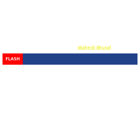
Copyright ©
2026
- युग प्रेस सर्वाधिकार सुरक्षित
Design & Develop By-
Mahesh Bhusal
FLASH