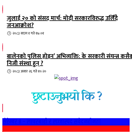
जुलाई २० को संसद मार्च: मोदी सरकारविरुद्ध उर्लिंदै
जनआक्रोश?
२०८३ साउन १ गते १७:०१
बालेनको पुलिस होइन’ अभिव्यक्ति: के सरकारी संयन्त्र कसै
निजी संस्था हुन् ?
२०८३ असार २६ गते १०:२०
छुटाउनुभयो कि ?
सेप्टेम्बर ८ – लापरबाही र लज्जास्पद संवेदनहीनता