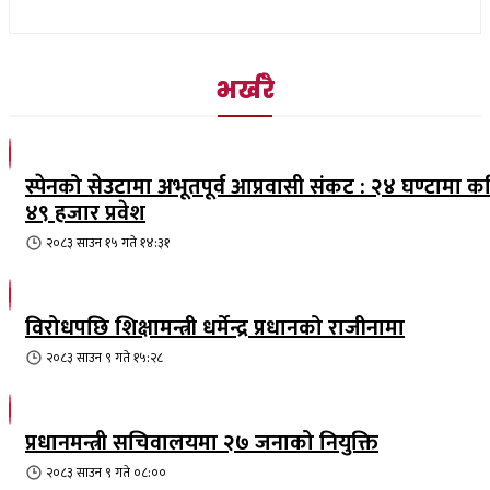
भर्खरै
स्पेनको सेउटामा अभूतपूर्व आप्रवासी संकट : २४ घण्टामा क
४९ हजार प्रवेश
२०८३ साउन १५ गते १४:३१
विरोधपछि शिक्षामन्त्री धर्मेन्द्र प्रधानको राजीनामा
२०८३ साउन ९ गते १५:२८
प्रधानमन्त्री सचिवालयमा २७ जनाको नियुक्ति
२०८३ साउन ९ गते ०८:००