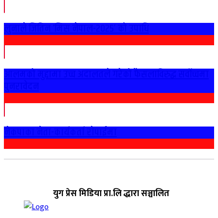
लुनाले जितिन ‘मिस नेपाल-२०२५’ को उपाधि
आलमको मुद्दामा उच्च अदालतले गरेको फैसलाविरुद्ध सर्वोच्चमा
पुनरावेदन
नेकपाका नेता-कार्यकर्ता राेपाईमा
युग प्रेस मिडिया प्रा.लि द्धारा सञ्चालित